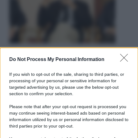
News Adnkronos
Ail rinnova il Comitato scientifico,
Do Not Process My Personal Information
Corradini presidente e Locatelli tra i
componenti
If you wish to opt-out of the sale, sharing to third parties, or
processing of your personal or sensitive information for
targeted advertising by us, please use the below opt-out
section to confirm your selection.
Please note that after your opt-out request is processed you
may continue seeing interest-based ads based on personal
information utilized by us or personal information disclosed to
third parties prior to your opt-out.