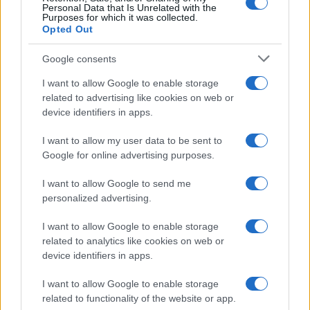
Personal Data that Is Unrelated with the
Purposes for which it was collected.
Notizie
Opted Out
Gestisci Utiq
Google consents
I want to allow Google to enable storage
Tuo Benessere
è il magazine che approfondisce notizie
related to advertising like cookies on web or
di salute e benessere. Prenditi cura del tuo corpo per
device identifiers in apps.
raggiungere il tuo benessere psicofisico. Consigli e
I want to allow my user data to be sent to
curiosità notizie dedicate su fitness, alimentazione,
Google for online advertising purposes.
salute, cure, estetica, diete del momento. Inoltre
I want to allow Google to send me
troverai guide sul sesso e la coppia scritti dai nostri
personalized advertising.
esperti del settore. Per segnalare alla redazione
eventuali errori nell’uso del materiale riservato,
I want to allow Google to enable storage
related to analytics like cookies on web or
scriveteci a
info@adhubmedia.com
: provvederemo
device identifiers in apps.
prontamente alla rimozione del materiale lesivo di
diritti di terzi.
I want to allow Google to enable storage
related to functionality of the website or app.