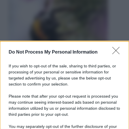
Do Not Process My Personal Information
News Adnkronos
If you wish to opt-out of the sale, sharing to third parties, or
Morto dopo la puntura di un calabrone,
processing of your personal or sensitive information for
targeted advertising by us, please use the below opt-out
cosa fare subito: cosa dice l’allergologa
section to confirm your selection.
Please note that after your opt-out request is processed you
may continue seeing interest-based ads based on personal
information utilized by us or personal information disclosed to
third parties prior to your opt-out.
You may separately opt-out of the further disclosure of your