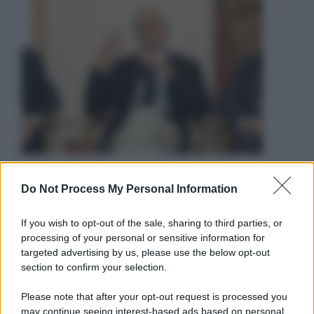
News Adnkronos
Ail rinnova il Comitato scientifico,
Do Not Process My Personal Information
Corradini presidente e Locatelli tra i
componenti
If you wish to opt-out of the sale, sharing to third parties, or
processing of your personal or sensitive information for
targeted advertising by us, please use the below opt-out
section to confirm your selection.
Please note that after your opt-out request is processed you
may continue seeing interest-based ads based on personal