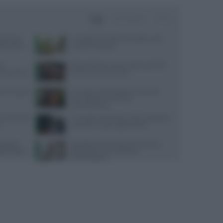
Oggi
Settimana
Mese
ata senza
Consigli per il reflusso in estate: cosa
da pratica
evitare e cosa fare
te
Alimentazione e acne: scopri quali cibi
sorprendente
preferire e quali evitare
re in caso di
Cervello e alimentazione: nutrienti
essenziali per memoria e
concentrazione
 cosa rivela
Contratto Sanità 2026-2027: dettagli su
o
aumenti e nuove regole sull’IA
ologico:
Ospedale di Faido: apertura servizio
lle ondate
dietetico per una nutrizione
personalizzata