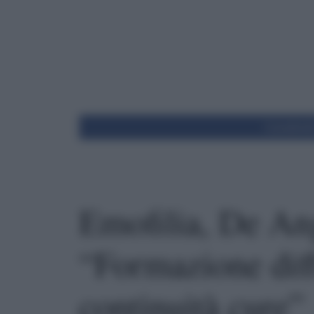
Condivid
Emofilia, De An
“Formazione diff
continuità cure”