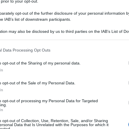
 prior to your opt-out.
toiatri – Fnomceo, al convegno per la XXII Giornata mondiale
rately opt-out of the further disclosure of your personal information by
a Roma. "Quando parlo di medici mi riferisco a chi si occupa d
he IAB’s list of downstream participants.
, al ginecologo, all'odontoiatra – spiega De Angelis – Ecco
 tali da individuare precocemente il paziente con questo tipo
tion may also be disclosed by us to third parties on the IAB’s List of 
 that may further disclose it to other third parties.
ico completo ai centri specialistici; una formazione diffusa
 del risultato ma anche un certa correttezza nella cura". "La
 that this website/app uses one or more Google services and may gath
l Data Processing Opt Outs
ecessario riallineare la preparazione specialistica alle
including but not limited to your visit or usage behaviour. You may click 
 to Google and its third-party tags to use your data for below specifi
n patologie emorragiche congenite, è l'elemento più
o opt-out of the Sharing of my personal data.
ogle consent section.
n ente sussidiario dello Stato, quindi ha il compito di vigilar
In
, però non siamo né il ministero né l'università, per cui
o opt-out of the Sale of my Personal Data.
unti deboli; non ci resta che insistere sulla formazione a
In
 diffusi su tutto il terirtorio nazionale".
to opt-out of processing my Personal Data for Targeted
ing.
In
o opt-out of Collection, Use, Retention, Sale, and/or Sharing
ersonal Data that Is Unrelated with the Purposes for which it
lected.