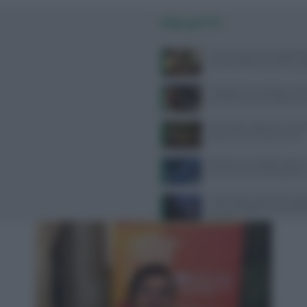
PIÙ LETTI
Come usare l’aria condizion
compromettere la salute: gui
Velocità di camminata e salu
cerebrale: scopri il legame 
Api, vespe e calabroni: cosa fa
puntura e come prevenirle
Alzheimer e eredità materna:
la scienza sul rischio genetic
Caldo estivo e benessere psic
come proteggere la mente da
di calore