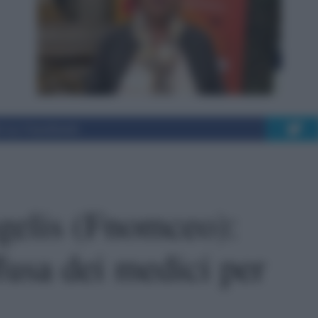
i su Facebook
gelis (Fnomceo):
usa dei medici per