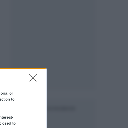
sonal or
ection to
SEGUICI SU FACEBOOK
nterest-
closed to