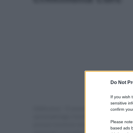
Do Not Pr
If you wish 
sensitive in
(Adnkronos) – "A causa dei pensionamenti c’è i
confirm your
questa patologia, l'emofilia. Ecco che allora la f
Please note
possano incontrare nel percorso assistenzial
based ads b
essenziale". Lo ha detto Verena De Angelis, c