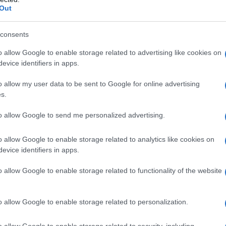
Out
consents
o allow Google to enable storage related to advertising like cookies on
evice identifiers in apps.
o allow my user data to be sent to Google for online advertising
Fuga di infermieri: perché
s.
ppo
Svizzera e Canada offrono salari
to allow Google to send me personalized advertising.
molto più alti
o allow Google to enable storage related to analytics like cookies on
evice identifiers in apps.
o allow Google to enable storage related to functionality of the website
pianto errato di embrione, rilevato errore umano”
o allow Google to enable storage related to personalization.
o allow Google to enable storage related to security, including