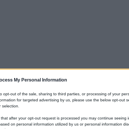
ocess My Personal Information
to opt-out of the sale, sharing to third parties, or processing of your per
formation for targeted advertising by us, please use the below opt-out s
l rischio di avere meno colleghi che possano occuparsi di
 selection.
ormazione di tutti i medici e di tutti gli specialisti che si
 that after your opt-out request is processed you may continue seeing i
e del paziente con malattie emorragiche congenite diventa
ased on personal information utilized by us or personal information dis
onsigliere del Comitato centrale della Federazione nazionale