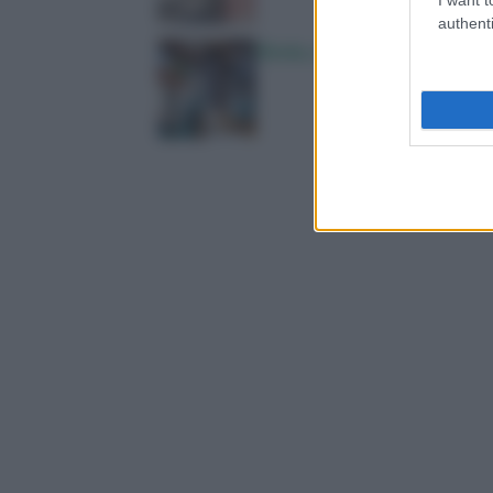
authenti
Ebola, oltre 4mila casi in C