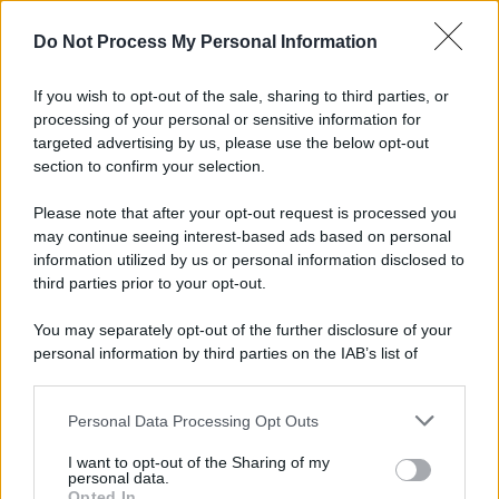
Do Not Process My Personal Information
News Adnkronos
If you wish to opt-out of the sale, sharing to third parties, or
Morto dopo la puntura di un calabrone,
processing of your personal or sensitive information for
targeted advertising by us, please use the below opt-out
cosa fare subito: cosa dice l’allergologa
section to confirm your selection.
Please note that after your opt-out request is processed you
may continue seeing interest-based ads based on personal
information utilized by us or personal information disclosed to
third parties prior to your opt-out.
You may separately opt-out of the further disclosure of your
personal information by third parties on the IAB’s list of
downstream participants.
News Adnkronos
Personal Data Processing Opt Outs
This information may also be disclosed by us to third parties
Lebbra, casi in aumento in Florida e
on the IAB’s List of Downstream Participants that may further
l’armadillo torna sotto i riflettori
I want to opt-out of the Sharing of my
disclose it to other third parties.
personal data.
Opted In