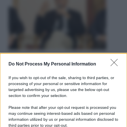
News Adnkronos
Ail rinnova il Comitato scientifico,
Do Not Process My Personal Information
Corradini presidente e Locatelli tra i
componenti
If you wish to opt-out of the sale, sharing to third parties, or
processing of your personal or sensitive information for
targeted advertising by us, please use the below opt-out
section to confirm your selection.
Please note that after your opt-out request is processed you
may continue seeing interest-based ads based on personal
information utilized by us or personal information disclosed to
third parties prior to your opt-out.