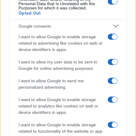
Personal Data that Is Unrelated with the
Purposes for which it was collected.
Notizie
Opted Out
Gestisci Utiq
Google consents
I want to allow Google to enable storage
Tuo Benessere
è il magazine che approfondisce notizie
related to advertising like cookies on web or
di salute e benessere. Prenditi cura del tuo corpo per
device identifiers in apps.
raggiungere il tuo benessere psicofisico. Consigli e
I want to allow my user data to be sent to
curiosità notizie dedicate su fitness, alimentazione,
Google for online advertising purposes.
salute, cure, estetica, diete del momento. Inoltre
I want to allow Google to send me
troverai guide sul sesso e la coppia scritti dai nostri
personalized advertising.
esperti del settore. Per segnalare alla redazione
eventuali errori nell’uso del materiale riservato,
I want to allow Google to enable storage
related to analytics like cookies on web or
scriveteci a
info@adhubmedia.com
: provvederemo
device identifiers in apps.
prontamente alla rimozione del materiale lesivo di
diritti di terzi.
I want to allow Google to enable storage
related to functionality of the website or app.