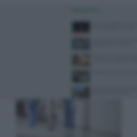
PIÙ LETTI
Zanzare, a scatenarle non è so
un mix di fattori le ‘accende’
Un sensore può individuare
Il segreto sono le lacrime
Ricette facili e veloci per ospit
soluzioni con ingredienti di 
Dieta plant based: il menù s
Ritiro Yoga nel Salento: 6 gior
Rocket con Ambra Vallo