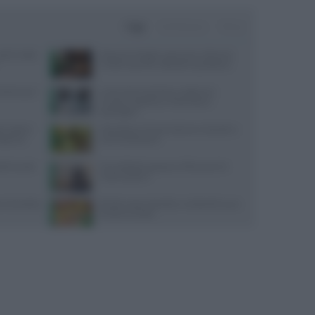
Oggi
Settimana
Mese
lo il caldo:
Depurare fegato e pancreas: alimenti,
rimedi naturali e abitudini quotidiane
 Parkinson?
Come l’esercizio fisico migliora le
funzioni cognitive e il benessere
psicologico
i inattesi:
Olio d’oliva e limone alla sera: benefici e
dispensa
controindicazioni
ettimanale
Gli antibiotici possono influenzare le
mestruazioni?
ni di pratica
Perdere peso: benefici e ricetta del succo
limone e carota