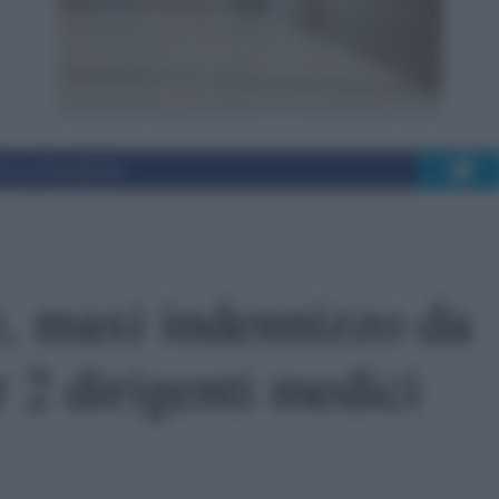
i su Facebook
e, maxi indennizzo da
 2 dirigenti medici