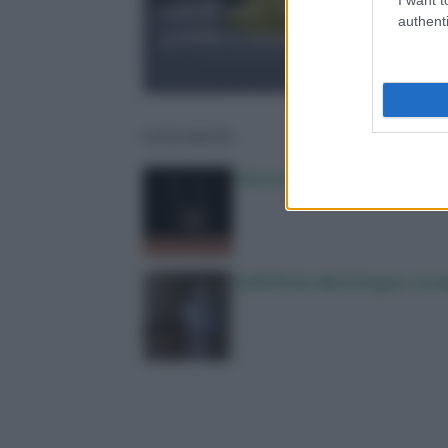
anestesisti: “Puntarlo solo su
authenti
gambe o braccia”
LEGGI ANCHE
Zanzare, a scatenarle non è s
Dall’Ebola alla Dengue, la m