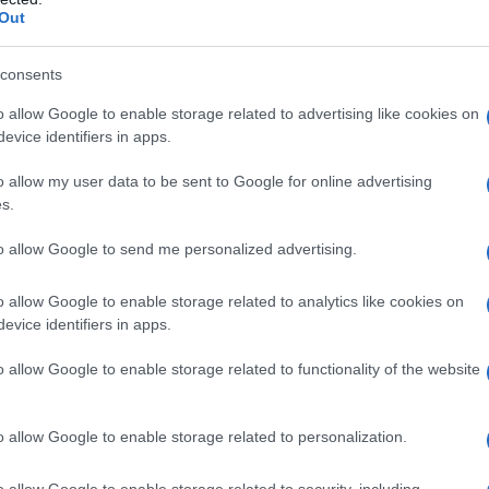
essi in tribunale e la forza di un network legale pronto a
Out
, ritengono di subire un’ingiustizia, individuando le soluzioni
ione meritevole di attenzione. Il nostro suggerimento –
consents
sulcesiandpartners.it e contattarci per intraprendere insieme
o allow Google to enable storage related to advertising like cookies on
 il riconoscimento dell’indennità per le ferie non godute". —
evice identifiers in apps.
nfo)
o allow my user data to be sent to Google for online advertising
s.
to allow Google to send me personalized advertising.
o allow Google to enable storage related to analytics like cookies on
evice identifiers in apps.
o allow Google to enable storage related to functionality of the website
o allow Google to enable storage related to personalization.
,
Obesità, con podcast ‘Oltre il
o allow Google to enable storage related to security, including