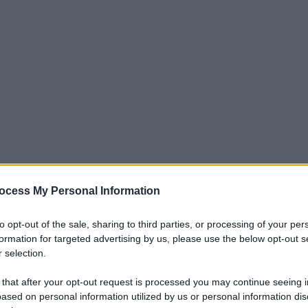
 ha accolto in toto i ricorsi presentati da 2 direttori di Unità
ocess My Personal Information
niversitaria di Ferrara, relativi al riconoscimento delle
to opt-out of the sale, sharing to third parties, or processing of your per
e si conferma sempre più caldo per la Pa con milioni di
formation for targeted advertising by us, please use the below opt-out s
stanno monetizzando la mancata fruizione delle ferie dopo aver
 selection.
n. 96/2025 è stabilito un indennizzo complessivo pari a circa
pese legali. Nel dettaglio – informa Consulcesi & Partners in
 that after your opt-out request is processed you may continue seeing i
ased on personal information utilized by us or personal information dis
nosciuti 72mila e 52mila euro a cui vanno sommate spese legali