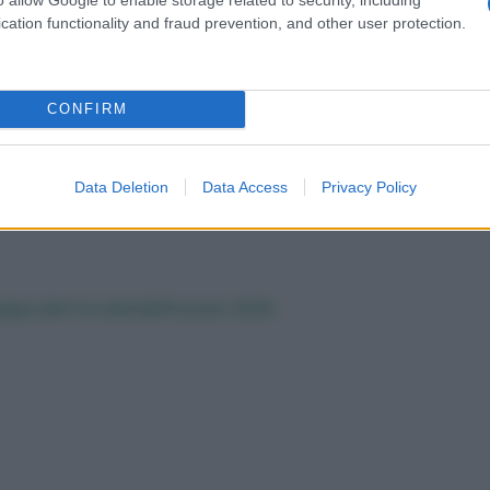
peso’ cambia il racconto della
cation functionality and fraud prevention, and other user protection.
malattia
CONFIRM
Data Deletion
Data Access
Privacy Policy
olo il caldo: un mix di fattori le ‘accende’
appa dei focolai dell’estate 2026