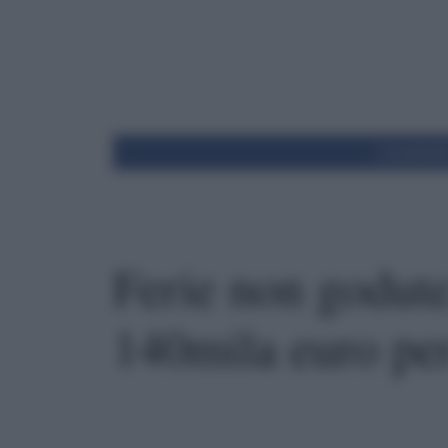
Condivid
Ferie non godut
140mila euro per