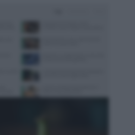
Oggi
Settimana
Mese
ata senza
Velocità di camminata e salute
da pratica
cerebrale: scopri il legame sorprendente
ate: cosa
Alimentazione e acne: scopri quali cibi
preferire e quali evitare
trienti
Alzheimer e eredità materna: cosa rivela
la scienza sul rischio genetico
re in caso di
Contratto Sanità 2026-2027: dettagli su
aumenti e nuove regole sull’IA
ause
Come la mindfulness può alleviare il
 corneale
dolore cronico alla schiena