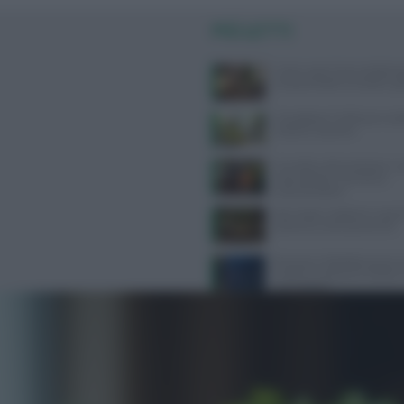
PIÙ LETTI
Come usare l’aria condizion
compromettere la salute: gui
Consigli per il reflusso in est
evitare e cosa fare
Cervello e alimentazione: nu
essenziali per memoria e
concentrazione
Api, vespe e calabroni: cosa fa
puntura e come prevenirle
Bruciore e fotofobia senza c
evidenti: scopriamo il dolore
neuropatico