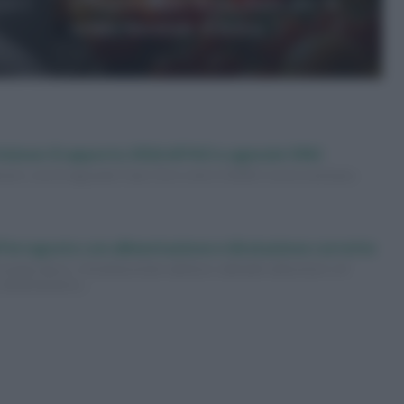
co i
L’importanza della dieta per la
salute mentale e fisica
izione: il rapporto 2026 di FAO e agenzie ONU
uire, ma il traguardo Fame Zero entro il 2030 è ancora lontano.
i Ferragosto con alimentazione e idratazione corrette
e temperature, è fondamentale adottare abitudini alimentari e di
 disidratazione…