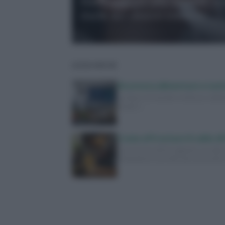
Dalle allergie alle necrosi, ec
rischi del ritocco estetico
LEGGI ANCHE
Sicurezza alimentare e nutr
La fame nel mondo continua a dimin
Scopri i…
Come affrontare il caldo d
Con l'arrivo di Ferragosto e le alt
idratazione corrette per prevenire