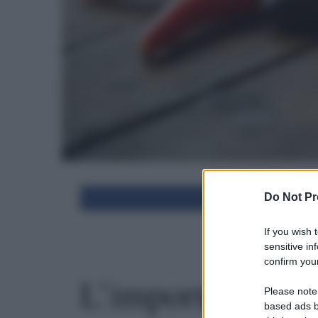
Do Not Pr
Condivid
If you wish 
sensitive in
confirm your
L’importanza de
Please note
based ads b