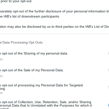
o per la salute mentale
 prior to your opt-out.
rately opt-out of the further disclosure of your personal information by
he IAB’s list of downstream participants.
zione può influenzare il benessere psicologico
tion may also be disclosed by us to third parties on the IAB’s List of 
 that may further disclose it to other third parties.
 that this website/app uses one or more Google services and may gath
l Data Processing Opt Outs
including but not limited to your visit or usage behaviour. You may click 
 to Google and its third-party tags to use your data for below specifi
o opt-out of the Sharing of my personal data.
ogle consent section.
In
o opt-out of the Sale of my Personal Data.
In
to opt-out of processing my Personal Data for Targeted
ing.
In
o opt-out of Collection, Use, Retention, Sale, and/or Sharing
ersonal Data that Is Unrelated with the Purposes for which it
lected.