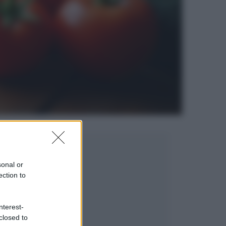
sonal or
ection to
nterest-
closed to