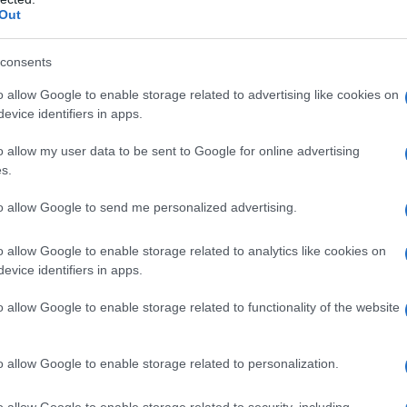
e salute mentale
Out
so in luce un aspetto fondamentale della nostra salute: la
consents
elazione è al centro della tesi di Daniel Amen, un noto
o allow Google to enable storage related to advertising like cookies on
di nutrire il nostro corpo con alimenti sani per supportare le
evice identifiers in apps.
ca di proteine, frutta, verdura e fibre è essenziale per
 una buona salute mentale.
o allow my user data to be sent to Google for online advertising
s.
aprocessati
to allow Google to send me personalized advertising.
 contenuto di calorie, zuccheri e grassi, sono stati associati a
o allow Google to enable storage related to analytics like cookies on
evice identifiers in apps.
ma anche su quella mentale. Un recente studio condotto dalla
2023 ha rivelato che le persone che consumano
o allow Google to enable storage related to functionality of the website
50% di probabilità in più di sviluppare depressione rispetto a
ccasionalmente. Questo dato sottolinea l’importanza di una
o allow Google to enable storage related to personalization.
logico.
o allow Google to enable storage related to security, including