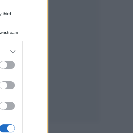
 third
Downstream
er and store
to grant or
ed purposes