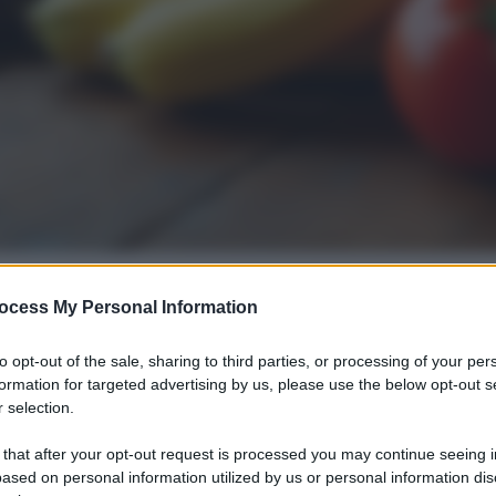
ocess My Personal Information
i su Facebook
to opt-out of the sale, sharing to third parties, or processing of your per
formation for targeted advertising by us, please use the below opt-out s
 selection.
lla connessione
 that after your opt-out request is processed you may continue seeing i
ased on personal information utilized by us or personal information dis