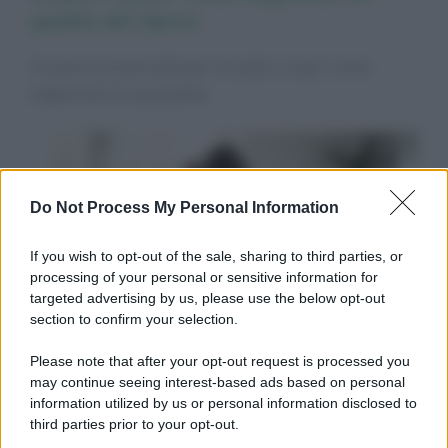
qualità del riposo
Il sonno è essenziale per la salute: scopri come
migliorare la sua qualità.
Do Not Process My Personal Information
If you wish to opt-out of the sale, sharing to third parties, or
processing of your personal or sensitive information for
targeted advertising by us, please use the below opt-out
section to confirm your selection.
Please note that after your opt-out request is processed you
Notizie
may continue seeing interest-based ads based on personal
Come la gravidanza e l’allattamento
information utilized by us or personal information disclosed to
possono ridurre il rischio di tumore al
third parties prior to your opt-out.