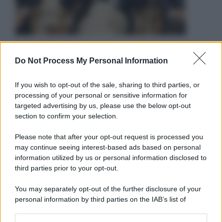
News Adnkronos
Ail rinnova il Comitato scientifico,
Do Not Process My Personal Information
Corradini presidente e Locatelli tra i
componenti
If you wish to opt-out of the sale, sharing to third parties, or
processing of your personal or sensitive information for
targeted advertising by us, please use the below opt-out
section to confirm your selection.
Please note that after your opt-out request is processed you
may continue seeing interest-based ads based on personal
information utilized by us or personal information disclosed to
third parties prior to your opt-out.
You may separately opt-out of the further disclosure of your
personal information by third parties on the IAB’s list of
News Adnkronos
downstream participants.