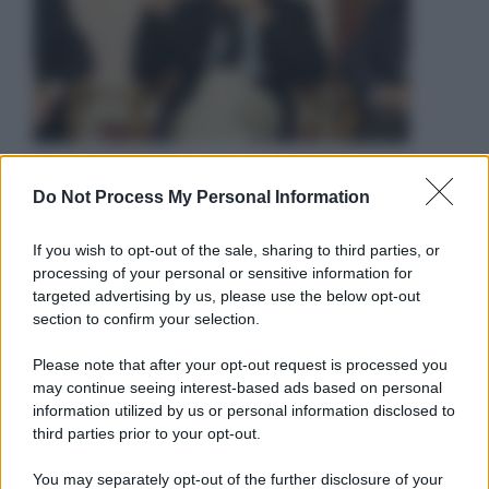
News Adnkronos
Ail rinnova il Comitato scientifico,
Do Not Process My Personal Information
Corradini presidente e Locatelli tra i
componenti
If you wish to opt-out of the sale, sharing to third parties, or
processing of your personal or sensitive information for
targeted advertising by us, please use the below opt-out
section to confirm your selection.
Please note that after your opt-out request is processed you
may continue seeing interest-based ads based on personal
information utilized by us or personal information disclosed to
third parties prior to your opt-out.
You may separately opt-out of the further disclosure of your