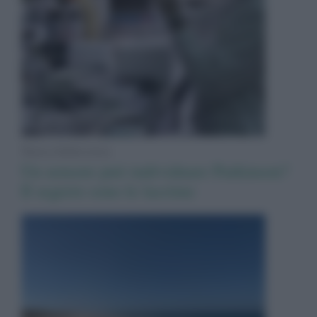
News Adnkronos
Un sensore può individuare Parkinson?
Il segreto sono le lacrime