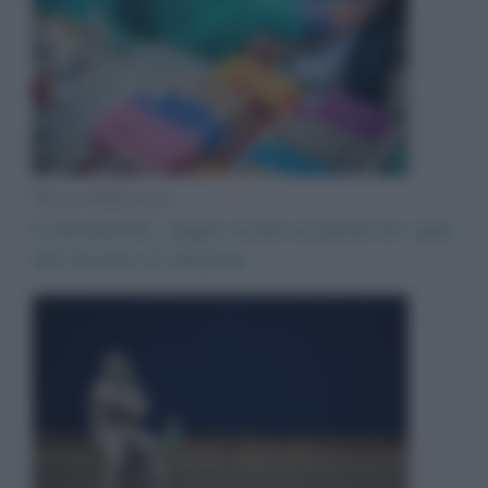
News Adnkronos
Colesterolo, dagli occhi ai piedi tre spie
del livello d’allarme