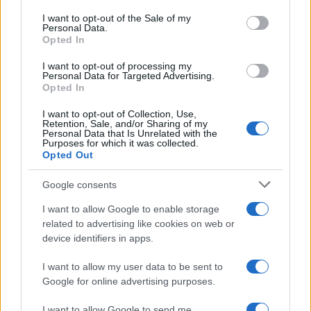
services and may gather and store information including but
I want to opt-out of the Sale of my
Personal Data.
not limited to your visit or usage behaviour. You may click to
Opted In
grant or deny consent to Google and its third-party tags to
use your data for below specified purposes in below Google
I want to opt-out of processing my
consent section.
Personal Data for Targeted Advertising.
Opted In
Chi siamo
I want to opt-out of Collection, Use,
Ultime Notizie
Retention, Sale, and/or Sharing of my
Personal Data that Is Unrelated with the
Purposes for which it was collected.
Notizie
Opted Out
Gestisci Utiq
Google consents
I want to allow Google to enable storage
Tuo Benessere
è il magazine che approfondisce notizie
related to advertising like cookies on web or
di salute e benessere. Prenditi cura del tuo corpo per
device identifiers in apps.
raggiungere il tuo benessere psicofisico. Consigli e
I want to allow my user data to be sent to
curiosità notizie dedicate su fitness, alimentazione,
Google for online advertising purposes.
salute, cure, estetica, diete del momento. Inoltre
I want to allow Google to send me