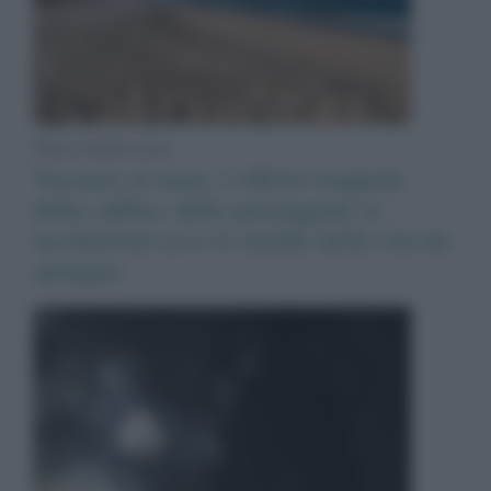
News Adnkronos
Vacanze al mare, l’effetto-trappola
della sabbia: dalle passeggiate ai
racchettoni ecco le insidie della vita da
spiaggia