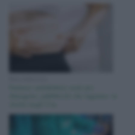
News Adnkronos
Farmaci antidiabete usati per
dimagrire, pubblicità che inganna: la
stretta negli Usa