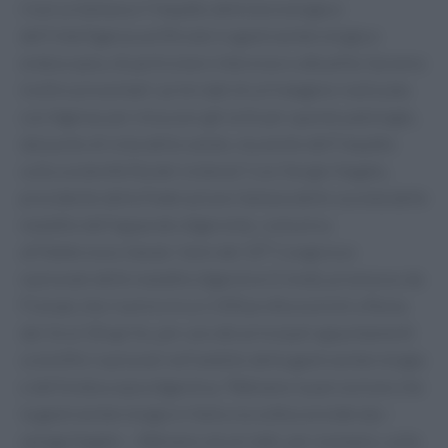
ricerca italiana e l'impatto della tecnologia e
dell'intelligenza artificiale in gastroenterologia e
endoscopia, di particolare interesse e attualità. Saranno
inoltre presentati i primi dati di un'indagine realizzata
con Agenas per misurare gli esiti per queste patologie,
dal punto di vista della salute, ma anche dell'impatto
sulla sostenibilità del sistema". Così Sergio Segato,
presidente della Federazione italiana delle società delle
malattie dell'apparato digerente, comunica
all'Adnkronos Salute i temi del 32° Congresso
nazionale delle malattie digestive (Cnmd), promosso da
Fismad, che riunirà circa 1.500 professionisti a Roma
dal 16 al 18 aprile, per uno dei principali appuntamenti
scientifici nazionali nell'ambito della gastroenterologia
e dell'endoscopia digestiva. "Abbiamo la percezione che
la gastroenterologia in Italia sia sottoconsiderata –
spiega Segato – Abbiamo alcuni dati, per esempio, sulla