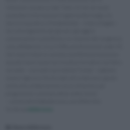
istituzioni, basata sui dati. Tutto ciò che serve per
aumentare la formazione in gastroenterologia, sia
teorica sia pratica, è fondamentale – rimarca Segato –
Sul coinvolgimento dei giovani, già oggi le
comunicazioni scientifiche e le relazioni del congresso
sono affidate per circa il 50% a professionisti under 45.
Del resto le diverse società scientifiche promuovono
durante l'anno numerose iniziative formative. Sull'altro
versante – conclude il presidente Fismad – vogliamo
essere rigorosi e fornire dati utili al decisore, grazie
anche alla collaborazione con le istituzioni, per
programmare sulla base della realtà clinica".
—
salutewebinfo@adnkronos.com
(Web Info)
Scritto da
Adnkronos
Categorie
News Adnkronos