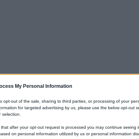
ocess My Personal Information
to opt-out of the sale, sharing to third parties, or processing of your per
 75 milioni di persone nel mondo, 6 milioni in Europa, circa
formation for targeted advertising by us, please use the below opt-out s
cazioni mediche può avere un impatto sul benessere psicologico 
 selection.
avoro, relazioni personali, qualità della vita. Le cause sono
 that after your opt-out request is processed you may continue seeing i
oresistente. A fare il punto in occasione della Giornata
ased on personal information utilized by us or personal information dis
Fuori dall’Ombra Insieme per l’Epilessia, "per i pazienti oggi