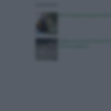
LEGGI ANCHE
Morto dopo la puntura di un
Caldo record e rischi per la
non si recupera”