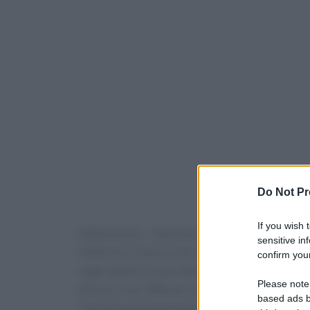
Do Not Pr
If you wish 
(Adnkronos) – L’epilessia colpisce tra i 50 e i
sensitive in
500mila in Italia e oltre alle rilevanti impli
confirm your
sugli aspetti sociali della vita delle persone, l
Please note
diverse e nel 30% dei casi la malattia è farmac
based ads b
internazionale dell'epilessia è l'Associazione 