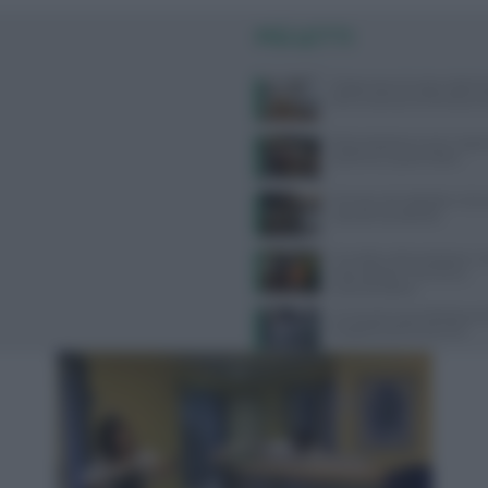
PIÙ LETTI
Dispersione di calore dalla te
dice la scienza sul famoso co
Alimentazione e acne: scopri 
preferire e quali evitare
Farmaci anti-obesità e crisi c
cosa sta succedendo
Cervello e alimentazione: nu
essenziali per memoria e
concentrazione
Un sensore può individuare
Il segreto sono le lacrime