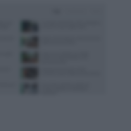
Oggi
Settimana
Mese
sta: cosa
Contratto Sanità 2026-2027: dettagli su
nsiglio
aumenti e nuove regole sull’IA
quali cibi
Digiuno intermittente: tutto ciò che devi
sapere prima di iniziare
oniugali:
Scopri come la dottoressa Maggi
trasforma l’alimentazione in un
percorso di salute
trienti
Velocità di camminata e salute
cerebrale: scopri il legame sorprendente
 Parkinson?
Come l’esercizio fisico migliora le
funzioni cognitive e il benessere
psicologico