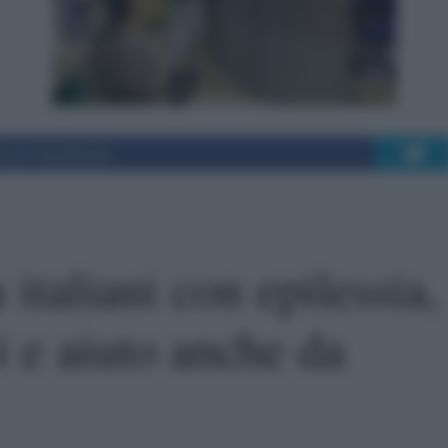
i su Facebook
italiani con epilessia,
i e aiuto anche da