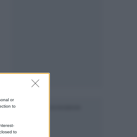
sonal or
ection to
SEGUICI SU FACEBOOK
e
nterest-
closed to