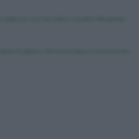
 calabrone, cosa fare subito: cosa dice l’allergologa
 salute, Pregliasco: “Afa senza tregua, lo stress termico