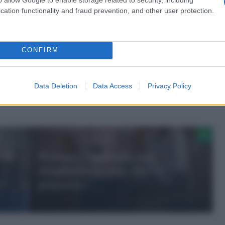
cation functionality and fraud prevention, and other user protection.
CONFIRM
Data Deletion
Data Access
Privacy Policy
one
Pediatri: “Aumento casi
streptococco, alert fino in
primavera”