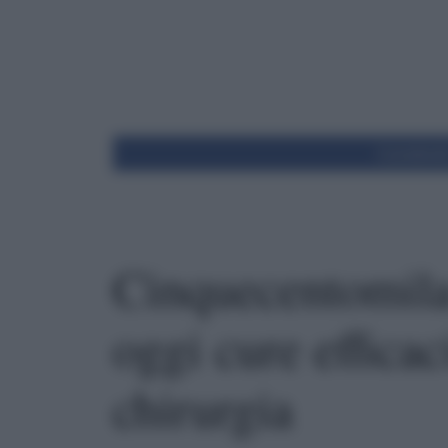
Condivid
Cinquecentomila 
oggi cure efficac
chirurgia