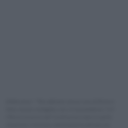
(Adnkronos) – “Non abbiamo nessun caso di Ebola in
Italia, nessun contagiato, non c’è una pandemia. C’è il
riflesso inconscio del Covid ma non siamo in quella
situazione. Il ministero della Salute ha attivato una