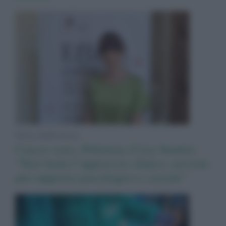
News Adnkronos
Cancro seno, Polistena (Crea Sanità):
“Non basta l’approccio clinico, servono
più supporto psicologico e sociale”