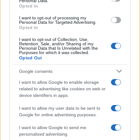
Personal Data.
not limited to your visit or usage behaviour. You may click to
Opted In
grant or deny consent to Google and its third-party tags to
use your data for below specified purposes in below Google
I want to opt-out of processing my
consent section.
Personal Data for Targeted Advertising.
Opted In
Chi siamo
I want to opt-out of Collection, Use,
Ultime Notizie
Retention, Sale, and/or Sharing of my
Personal Data that Is Unrelated with the
Purposes for which it was collected.
Notizie
Opted Out
Gestisci Utiq
Google consents
I want to allow Google to enable storage
Tuo Benessere
è il magazine che approfondisce notizie
related to advertising like cookies on web or
di salute e benessere. Prenditi cura del tuo corpo per
device identifiers in apps.
raggiungere il tuo benessere psicofisico. Consigli e
I want to allow my user data to be sent to
curiosità notizie dedicate su fitness, alimentazione,
Google for online advertising purposes.
salute, cure, estetica, diete del momento. Inoltre
I want to allow Google to send me
troverai guide sul sesso e la coppia scritti dai nostri
personalized advertising.
esperti del settore. Per segnalare alla redazione