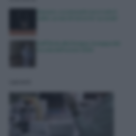
Zanzare, a scatenarle non è solo il
caldo: un mix di fattori le ‘accende’
Dall’Ebola alla Dengue, la mappa dei
focolai dell’estate 2026
I più letti