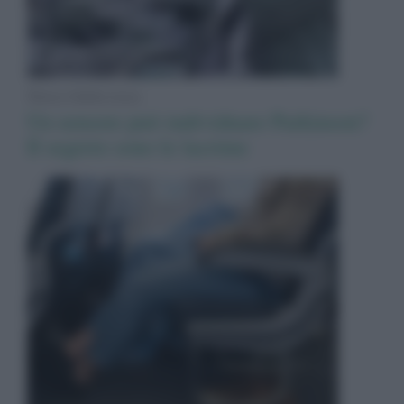
News Adnkronos
Un sensore può individuare Parkinson?
Il segreto sono le lacrime