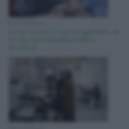
News Adnkronos
Covid: in arrivo i vaccini aggiornati, ok
Ue alla nuova formula di Pfizer-
BioNTech
News Adnkronos