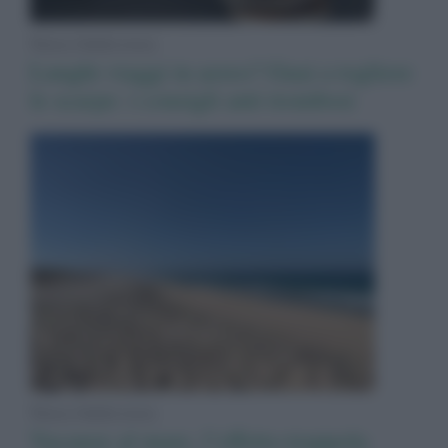
News Adnkronos
Lunghi viaggi in aereo? Guai a togliere
le scarpe: i consigli anti trombosi
News Adnkronos
Vacanze al mare, l’effetto-trappola