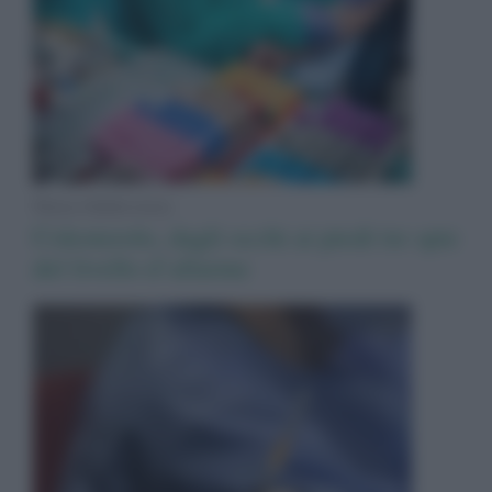
News Adnkronos
Colesterolo, dagli occhi ai piedi tre spie
del livello d’allarme