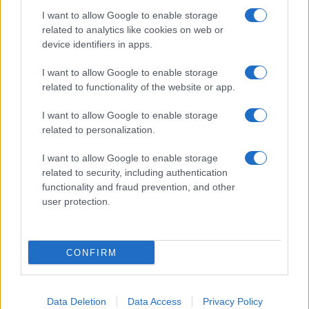
eventuali errori nell’uso del materiale riservato,
I want to allow Google to enable storage
related to analytics like cookies on web or
scriveteci a
info@adhubmedia.com
: provvederemo
device identifiers in apps.
prontamente alla rimozione del materiale lesivo di
diritti di terzi.
I want to allow Google to enable storage
related to functionality of the website or app.
Canale di Notizie.it, testata registrata presso il Tribunale di
I want to allow Google to enable storage
Milano n.68 in data 01/03/2018
|
Contattaci
-
Pubblicità
-
Cookie
related to personalization.
Policy
-
Privacy Policy
-
Preferenze Privacy
-
Note legali
-
Trattamento
dati
I want to allow Google to enable storage
Copyright © 2024 |
Tuo Benessere
- Edito in Italia da
AdHub Media
related to security, including authentication
S.r.l.
- P.IVA 13542920965 Numero REA 2729933 - All Rights Reserved.
functionality and fraud prevention, and other
I magazine di
Notizie.it
:
Donne Magazine
|
Viaggiamo
|
Offerte Shopping
user protection.
|
Tuo Benessere
|
Motori Magazine
|
Food Blog
|
Style24
|
Casa
Magazine
|
Sport Magazine
|
Investimenti Magazine
|
Petstory.it
|
Cineverse Magazine
|
Professione Lavoro
Tutti i contenuti sono prodotti in maniera ibrida da una tecnologia
CONFIRM
proprietaria di Intelligenza Artificiale e da creators indipendenti.
Made with
❤
in Milano Italy
Data Deletion
Data Access
Privacy Policy