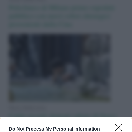
Policlinico di Milano primo ospedale
pubblico con nuovi robot chirurgici
provenienti dalla Cina
News Adnkronos
Caldo record, domani sabato di fuoco
per la quarta ondata: 19 bollini rossi e 5
Do Not Process My Personal Information