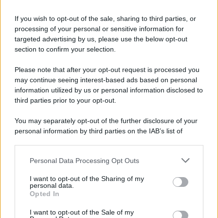
arancioni
If you wish to opt-out of the sale, sharing to third parties, or
processing of your personal or sensitive information for
targeted advertising by us, please use the below opt-out
section to confirm your selection.
Please note that after your opt-out request is processed you
may continue seeing interest-based ads based on personal
information utilized by us or personal information disclosed to
third parties prior to your opt-out.
You may separately opt-out of the further disclosure of your
personal information by third parties on the IAB’s list of
News Adnkronos
downstream participants.
Covid, picco di casi in Cina: a luglio è
Personal Data Processing Opt Outs
This information may also be disclosed by us to third parties
tornato al primo posto tra le infezioni
on the IAB’s List of Downstream Participants that may further
respiratorie
I want to opt-out of the Sharing of my
disclose it to other third parties.
personal data.
Opted In
Please note that this website/app uses one or more Google
services and may gather and store information including but
I want to opt-out of the Sale of my