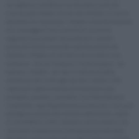
sorveglianza scientifica e non facciamo sconti alla
sicurezza dei cittadini. Sul sito del ministero ci sono le
domande e le risposte per i cittadini, la disinformazione
è la cosa peggiore che ci può essere ora ma noi
seguiamo le procedure senza allarme e usando i
protocolli. Stiamo lavorando a due documenti che
tutelano i cittadini, arriveranno una circolare e una
ordinanza – che non innalzano il livello di paura – ma
tutelano i cittadini – per dare le indicazioni della
valutazione del rischio agli operatori sanitari e alle
regioni per sapere cosa fare di fronte ad un caso
probabile, sospetto o possibile”. Così Maria Rosaria
Campitiello, capo Dipartimento prevenzione, ricerca ed
emergenze sanitarie del ministero della Salute, ospite
di ‘Uno Mattina’ su Rai1. Sta bene, non ha sintomi e sta
riposando, la dottoressa rientrata questa notte dalla
Repubblica democratica del Congo in Italia e trasferita