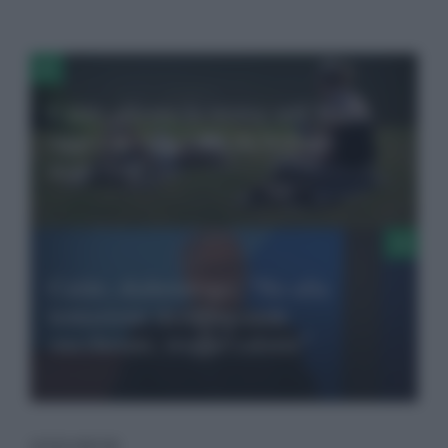
Caldo allenta la morsa sull’Italia,
oggi solo una città da bollino
arancione
Caldo, diabetologo: “No alla
tentazione delle bevande
zuccherate, troppe calorie”
LEGGI ANCHE