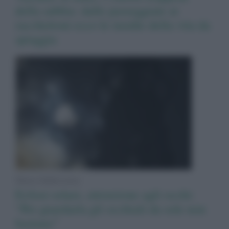
della sabbia: dalle passeggiate ai
racchettoni ecco le insidie della vita da
spiaggia
News Adnkronos
Eclissi solare, attenzione agli occhi:
“Per guardarla gli occhiali da sole non
bastano”