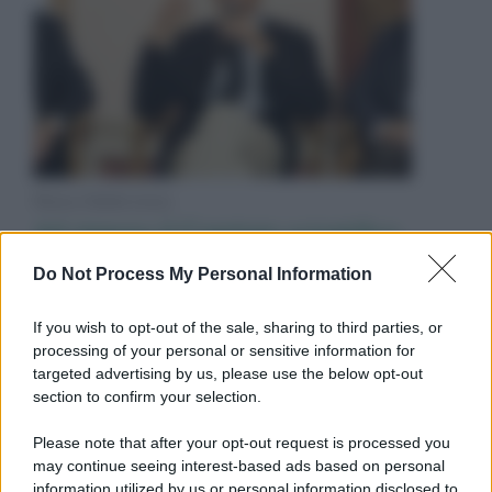
News Adnkronos
Ail rinnova il Comitato scientifico,
Corradini presidente e Locatelli tra i
Do Not Process My Personal Information
componenti
If you wish to opt-out of the sale, sharing to third parties, or
processing of your personal or sensitive information for
targeted advertising by us, please use the below opt-out
section to confirm your selection.
Please note that after your opt-out request is processed you
may continue seeing interest-based ads based on personal
information utilized by us or personal information disclosed to