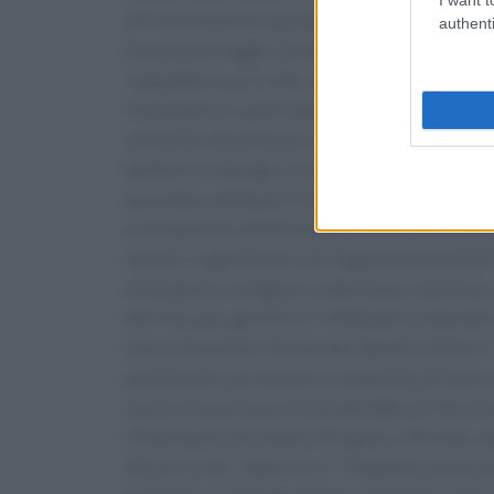
all’Ononorevole Quartapelle e all’Onorevole C
authenti
proposta di legge sull’estensione del congedo
l’uguaglianza per tutti i lavoratori italiani”.
investiamo in questi valori. Per questo, nel 2
settimane di permesso retribuito al 100% per 
bambino in famiglia. Un impegno concreto verso
parentale retribuito di 26 settimane disponibi
orientamento affettivo può essere usufruito 
Haleon, migliorando così la gestione dei primi 
prevedono il congedo in alternanza. L’azienda, 
dell’Inps per garantire il 100% dello stipendio
unica soluzione o frazionato. Beatrice Sandri
questa policy promuove un ambiente di lavoro i
carico di lavoro per la cura dei figli all’inter
l’Employees Assistance Program, offrendo supp
24 ore su 24, 7 giorni su 7. “Vogliamo essere 