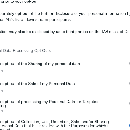
 prior to your opt-out.
tenibili. La giornata ha segnato la conclusione della settiman
rately opt-out of the further disclosure of your personal information by
ione della Task Force Nazionale sull’Educazione Finanziaria
he IAB’s list of downstream participants.
 riconoscimento – ha commentato Elsa Martignoni, Southern
 premiata nell’ambito del CeoForLife Awards -. che dimostra,
tion may also be disclosed by us to third parties on the IAB’s List of 
eon nel promuovere la salute e il benessere delle persone, con
 that may further disclose it to other third parties.
niziativa lanciata da Haleon e Multicentrum in occasione della
 that this website/app uses one or more Google services and may gath
l Data Processing Opt Outs
n primo piano la salute e il benessere delle neomamme nel
including but not limited to your visit or usage behaviour. You may click 
 to Google and its third-party tags to use your data for below specifi
 del neonato, ma essenziali per il benessere di entrambi.
o opt-out of the Sharing of my personal data.
ogle consent section.
rogetto olistico pensato a supportare le mamme a 360° e che
In
edicati al post-parto, gli operatori sanitari (ginecologi ed
o opt-out of the Sale of my Personal Data.
e Fondazione Onda, con l’obiettivo non solo a migliorare la
In
ivitaminica, ma anche a supportare emotivamente e socialmente
stema di aiuto. Un ruolo centrale in questo progetto è
to opt-out of processing my Personal Data for Targeted
ing.
da oggi possono entrare a far parte del nostro programma
In
avidanza fino al rientro al lavoro, favorendo un equilibrio tra
o opt-out of Collection, Use, Retention, Sale, and/or Sharing
Lifeper aver premiato questo progetto e i colleghi in Haleon
ersonal Data that Is Unrelated with the Purposes for which it
lected.