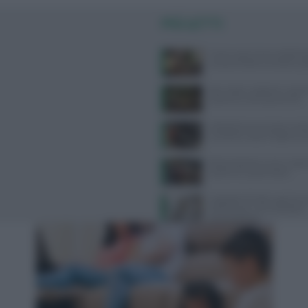
PIÙ LETTI
Come usare l’aria condizion
compromettere la salute: gui
Api, vespe e calabroni: cosa fa
puntura e come prevenirle
Velocità di camminata e salu
cerebrale: scopri il legame 
Alimentazione e acne: scopri 
preferire e quali evitare
Ospedale di Faido: apertura 
dietetico per una nutrizione
personalizzata