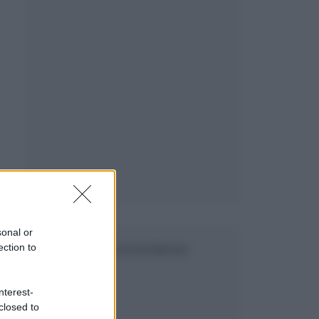
sonal or
ection to
SEGUICI SU FACEBOOK
nterest-
closed to