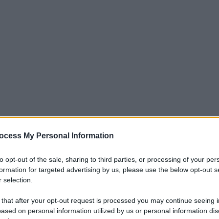
ocess My Personal Information
to opt-out of the sale, sharing to third parties, or processing of your per
to accoglie le istanze della società, con particolare riguardo
formation for targeted advertising by us, please use the below opt-out s
on, azienda leader mondiale nel settore del Consumer
 selection.
a di milioni di persone in tutto il mondo e che offre una
 that after your opt-out request is processed you may continue seeing i
enda è stata premiata il 17 ottobre al CeoForLife Awards 2024
ased on personal information utilized by us or personal information dis
te Citorio 116. Questo evento nazionale celebra i leader