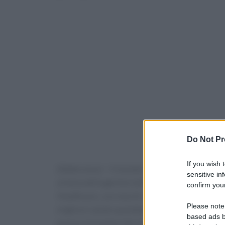
Do Not Pr
If you wish 
(Adnkronos) – Il mondo imprenditoriale e priva
sensitive in
al tema della genitorialità. È il caso di Hale
confirm your
Healthcare, con marchi che raccolgono la fiduci
Please note
migliore salute quotidiana, con umanità. L’azi
based ads b
presso la CeoforLife Clubhouse di Piazza Mon