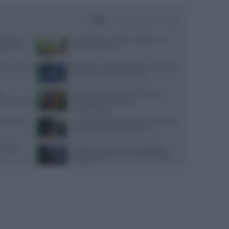
Oggi
Settimana
Mese
ata senza
Consigli per il reflusso in estate: cosa
da pratica
evitare e cosa fare
re in caso di
Alzheimer e eredità materna: cosa rivela
la scienza sul rischio genetico
te
Cervello e alimentazione: nutrienti
sorprendente
essenziali per memoria e
concentrazione
quali cibi
Contratto Sanità 2026-2027: dettagli su
aumenti e nuove regole sull’IA
servizio
Caldo estivo e benessere psicologico:
come proteggere la mente dalle ondate
di calore