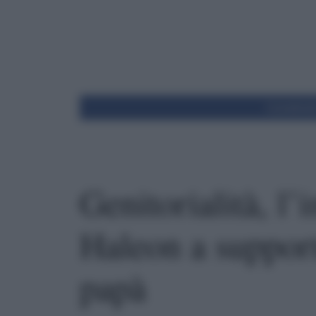
Condivid
Genitorialità, l’
Haleon a suppor
papà