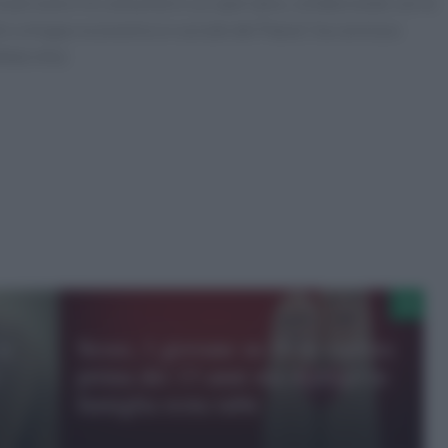
e persone e le comunità in cui operiamo, collaborando con le
allo sviluppo economico e sociale del Paese”, ha concluso
Web Info)
a
Sesso, 1 giovane su 10 lo esplora
prima dei 13 anni ma dialogo in
famiglia resta tabù