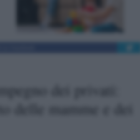
i su Facebook
impegno dei privati:
to delle mamme e dei