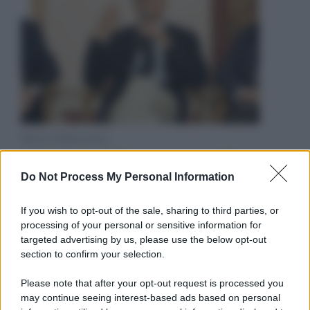
News Adnkronos
Ail rinnova il Comitato scientifico,
Corradini presidente e Locatelli tra i
Do Not Process My Personal Information
componenti
If you wish to opt-out of the sale, sharing to third parties, or
processing of your personal or sensitive information for
targeted advertising by us, please use the below opt-out
section to confirm your selection.
Please note that after your opt-out request is processed you
may continue seeing interest-based ads based on personal