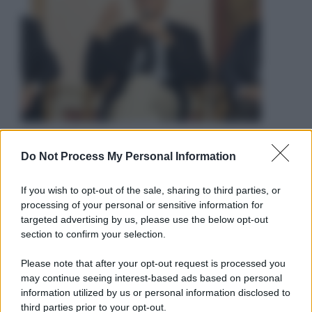
News Adnkronos
Ail rinnova il Comitato scientifico,
Do Not Process My Personal Information
Corradini presidente e Locatelli tra i
componenti
If you wish to opt-out of the sale, sharing to third parties, or
processing of your personal or sensitive information for
targeted advertising by us, please use the below opt-out
section to confirm your selection.
Please note that after your opt-out request is processed you
may continue seeing interest-based ads based on personal
information utilized by us or personal information disclosed to
third parties prior to your opt-out.