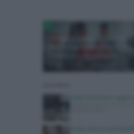
Ultime Scoperte sulla Fibrosi
Polmonare Idiopatica: Guida
Completa e Aggiornata
LEGGI ANCHE
Delitto di Garlasco: aggiorn
Il delitto di Garlasco torna sotto i
dettagli delle ultime…
Poche calorie e tanti benefic