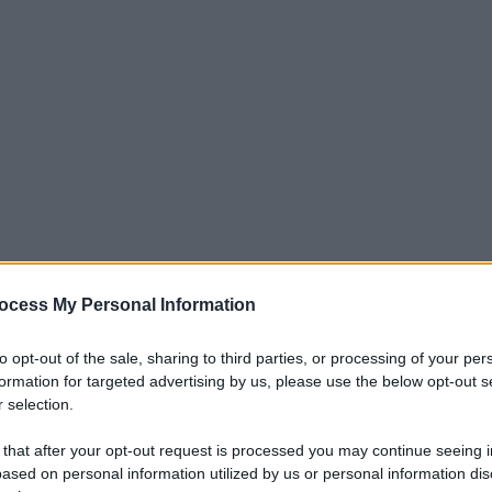
ocess My Personal Information
to opt-out of the sale, sharing to third parties, or processing of your per
re del ministero della Salute con le indicazioni e
formation for targeted advertising by us, please use the below opt-out s
one autunnale-invernale 2025/2026 anti Covid. I nuovi vaccin
 selection.
8.1 ed "è possibile la co-somministrazione" con altri vaccini
 that after your opt-out request is processed you may continue seeing i
uenzale), fatte salve eventuali specifiche indicazioni d'uso o
ased on personal information utilized by us or personal information dis
e "più recenti evidenze scientifiche" e "i documenti emanati da