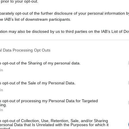
 prior to your opt-out.
genzia europea per i medicinali (Ema), Centro europeo per la
 e Agenzia italiana del farmaco (Aifa)" e indica i gruppi a cui
rately opt-out of the further disclosure of your personal information by
he IAB’s list of downstream participants.
tuale quadro epidemiologico, si spiega nella circolare, "la
 autunnale-invernale anti Covid-19 si avvarrà dei vaccini
tion may also be disclosed by us to third parties on the IAB’s List of 
amo "è annuale" e l'aver contratto un'infezione da Sars-CoV-2,
 that may further disclose it to other third parties.
non rappresenta una controindicazione alla vaccinazione". Una
 that this website/app uses one or more Google services and may gath
l Data Processing Opt Outs
verrà offerta attivamente alle categorie indicate in un
including but not limited to your visit or usage behaviour. You may click 
 dettaglio dell'elenco dei gruppi a cui viene raccomandata
 to Google and its third-party tags to use your data for below specifi
o opt-out of the Sharing of my personal data.
ogle consent section.
ore a 60 anni, ospiti delle strutture per lungodegenti; donne
In
avidanza o nel periodo 'post-partum' comprese le donne in
i e studenti di medicina, delle professioni sanitarie che
o opt-out of the Sale of my Personal Data.
In
 tutto il personale sanitario e sociosanitario in formazione;
con elevata fragilità, in quanto affette da patologie o con
to opt-out of processing my Personal Data for Targeted
ing.
grave. Nel documento si chiede anche "la collaborazione dei
In
stere l'indicazione alla vaccinazione" al di là dell'elenco
o opt-out of Collection, Use, Retention, Sale, and/or Sharing
tazione del rapporto benefici/rischi al fine di stabilire
ersonal Data that Is Unrelated with the Purposes for which it
lected.