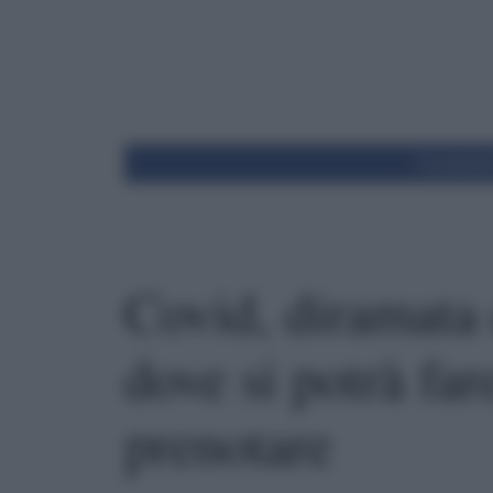
Condivid
Covid, diramata c
dove si potrà fa
prenotare