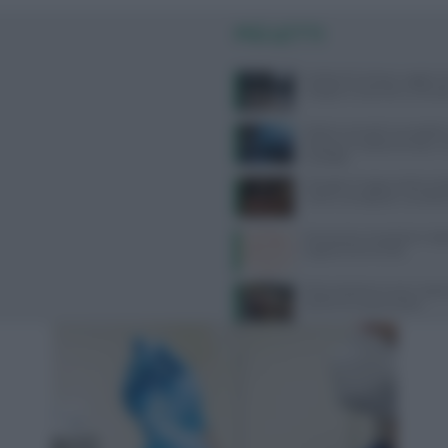
PIÙ LETTI
Delitto di Garlasco: aggiorn
indagini e le perizie su Semp
Dolore corneale neuropatico
diagnosi e trattamenti per u
invisibile
Mangiare troppe proteine dop
rischi e consigli per una diet
Kamasutra, le posizioni migli
orgasmo femminile
Alimentazione e acne: scopri 
preferire e quali evitare