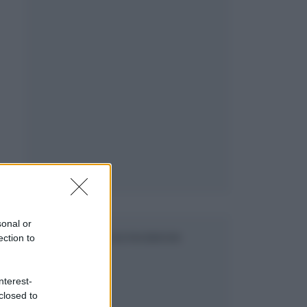
sonal or
ection to
SEGUICI SU FACEBOOK
i
nterest-
closed to