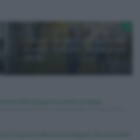
Consigli essenziali per mantenere
la salute delle articolazioni in età
adulta
amenti sulle indagini e le perizie su Sempio
 riflettori con nuove perizie su Andrea Sempio. Scopriamo insieme i
i, la ‘scoperta’ sulla buccia di anguria: “Non buttatela”