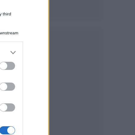
 third
Downstream
er and store
to grant or
ed purposes