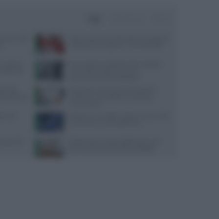
Oggi
Settimana
Mese
amenti sulle
Poche calorie e tanti benefici, la ‘scoperta’
io
sulla buccia di anguria: “Non buttatela”
: sintomi,
Procreazione medicalmente assistita:
n disturbo
come ridurre gli errori con il
tracciamento automatizzato
o i 40:
Melanoma, alcune cellule tumorali
a equilibrata
riescono a ‘nascondersi’ al sistema
immunitario
ori per
Alzheimer e eredità materna: cosa rivela
la scienza sul rischio genetico
quali cibi
Dispersione di calore dalla testa: cosa
dice la scienza sul famoso consiglio