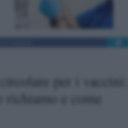
i su Facebook
ircolare per i vaccini:
re richiamo e come