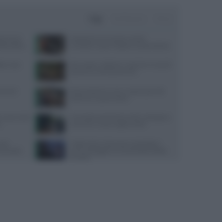
Oggi
Settimana
Mese
ata senza
Velocità di camminata e salute
da pratica
cerebrale: scopri il legame sorprendente
ate: cosa
Api, vespe e calabroni: cosa fare in caso di
puntura e come prevenirle
trienti
Alimentazione e acne: scopri quali cibi
preferire e quali evitare
 cosa rivela
Contratto Sanità 2026-2027: dettagli su
o
aumenti e nuove regole sull’IA
ause
Caldo estivo e benessere psicologico:
 corneale
come proteggere la mente dalle ondate
di calore