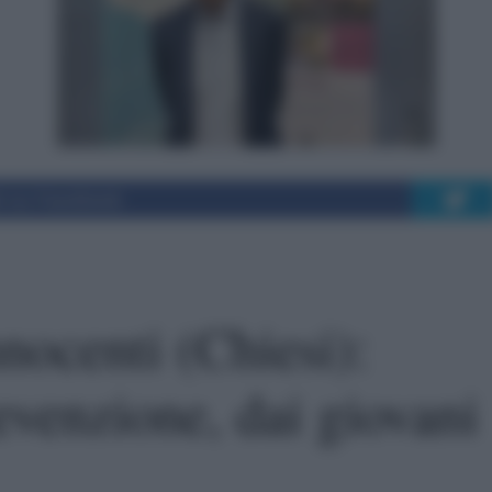
i su Facebook
nocenti (Chiesi):
revenzione, dai giovani