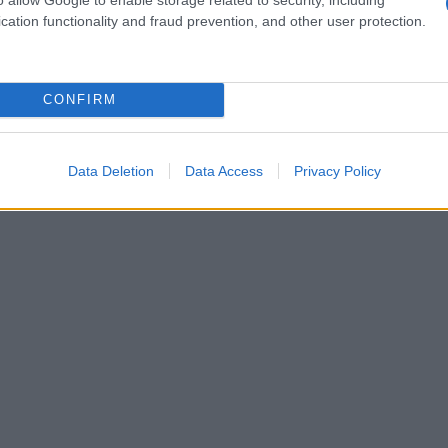
cation functionality and fraud prevention, and other user protection.
pianto errato di embrione, rilevato errore umano”
CONFIRM
ongo: i morti sono 1.800
Data Deletion
Data Access
Privacy Policy