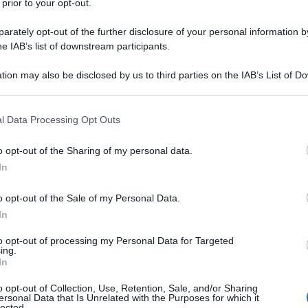
 prior to your opt-out.
, che sono coloro che prenderanno in mano questo mondo,
rately opt-out of the further disclosure of your personal information by
 significa, infatti, prevenire patologie e non arrivare a curare l
he IAB’s list of downstream participants.
in assoluto". Lo ha detto Raffaello Innocenti, Ceo & Managing
a del progetto 'Ciak si crea – Trame di periferia', organizzato
tion may also be disclosed by us to third parties on the IAB’s List of 
 that may further disclose it to other third parties.
 di Corvetto a Milano. Giunta alla seconda edizione,
ts, fondata dall'attrice Sarah Maestri, ha l'obiettivo di
 that this website/app uses one or more Google services and may gath
l Data Processing Opt Outs
oria e dell'ambiente. Il progetto è sostenuto da Chiesi Italia e
including but not limited to your visit or usage behaviour. You may click 
 to Google and its third-party tags to use your data for below specifi
nema e immagini per la scuola, promosso da Mic – ministero
o opt-out of the Sharing of my personal data.
ogle consent section.
e e del Merito. "Come società benefit abbiamo degli obiettivi
In
 Il primo è raggiungere Net Zero nel 2035, il che significa
o opt-out of the Sale of my Personal Data.
esto non è solo un impegno in ambito ambientale, ma anche un
In
iva bellissima – sottolinea – perché è un investimento sulle
 le responsabilità, nel futuro, di cercare di rendere miglior
to opt-out of processing my Personal Data for Targeted
ing.
nifica "sensibilità ambientale, sociale, ma anche prevenzione,
In
venire le malattie respiratorie”, conclude Innocenti.
o opt-out of Collection, Use, Retention, Sale, and/or Sharing
)
ersonal Data that Is Unrelated with the Purposes for which it
lected.