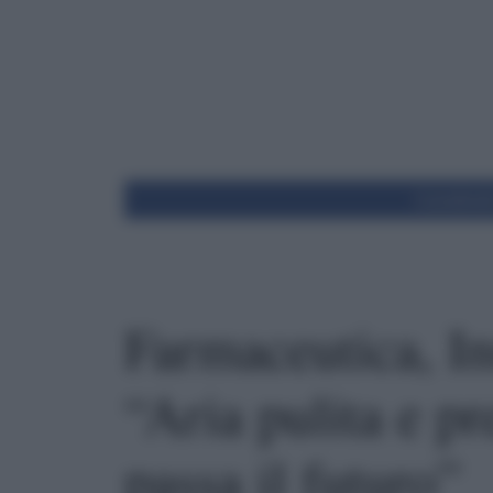
Condivid
Farmaceutica, In
“Aria pulita e p
passa il futuro”