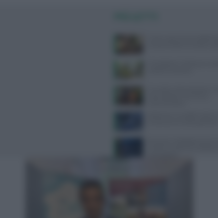
PIÙ LETTI
Come usare l’aria condizion
compromettere la salute: gui
Consigli per il reflusso in est
evitare e cosa fare
Cervello e alimentazione: nu
essenziali per memoria e
concentrazione
Alzheimer e eredità materna:
la scienza sul rischio genetic
Bruciore e fotofobia senza c
evidenti: scopriamo il dolore
neuropatico