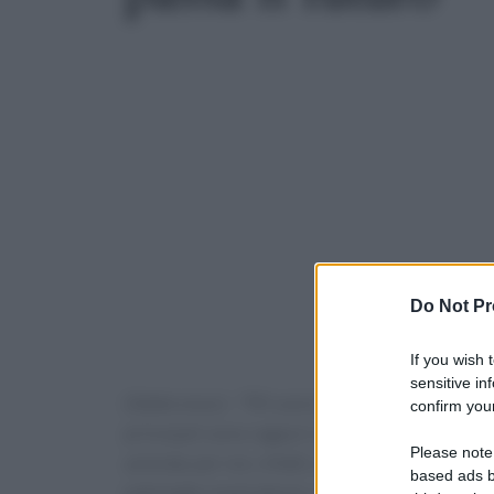
Do Not Pr
If you wish 
sensitive in
(Adnkronos) – "Mi sono fortemente emozionato 
confirm your
principali sono ragazzi così giovani. C'è un f
Please note
azienda: per noi, infatti, è fondamentale non s
based ads b
patologie respiratorie, c'è una forte correlazi