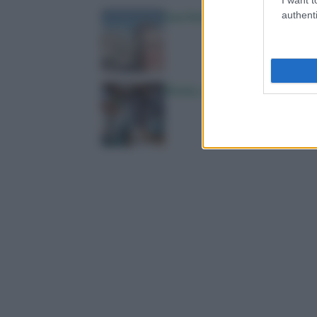
authenti
San Raffaele di Milano: “Im
Ebola, oltre 4mila casi in C