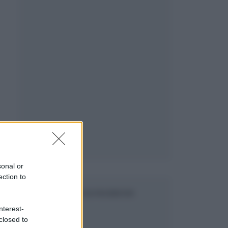
sonal or
ection to
SEGUICI SU FACEBOOK
nterest-
closed to