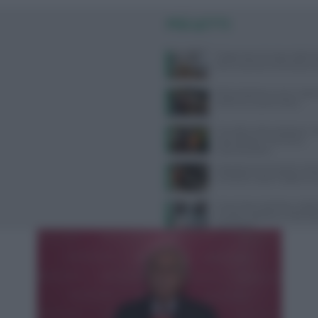
PIÙ LETTI
Dispersione di calore dalla te
dice la scienza sul famoso co
Alimentazione e acne: scopri 
preferire e quali evitare
Cervello e alimentazione: nu
essenziali per memoria e
concentrazione
Velocità di camminata e salu
cerebrale: scopri il legame 
Come l’esercizio fisico miglio
funzioni cognitive e il benes
psicologico