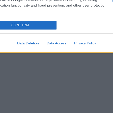
cation functionality and fraud prevention, and other user protection.
da di Yoga Radio Estate: scaletta e date
na nuova edizione ricca di sorprese. Scopri chi sono gli ospiti e
CONFIRM
Data Deletion
Data Access
Privacy Policy