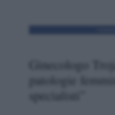
Condivid
Ginecologo Tro
patologie femmini
specialisti”