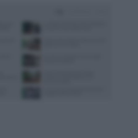
Oggi
Settimana
Mese
sta: cosa
Contratto Sanità 2026-2027: dettagli su
nsiglio
aumenti e nuove regole sull’IA
quali cibi
Digiuno intermittente: tutto ciò che devi
sapere prima di iniziare
trienti
Farmaci anti-obesità e crisi coniugali:
cosa sta succedendo
te
Scopri come la dottoressa Maggi
sorprendente
trasforma l’alimentazione in un
percorso di salute
ra le
Un sensore può individuare Parkinson?
sere
Il segreto sono le lacrime