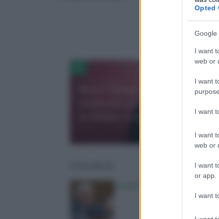
Opted 
Google 
I want t
web or d
I want t
Rossi (Simg): “Medico di
purpose
medicina generale accompag
I want 
la donna in tutte le fasi vita”
I want t
web or d
I want t
LEGGI ANCHE
or app.
Covid, Senato Usa dichiara 
I want t
I want t