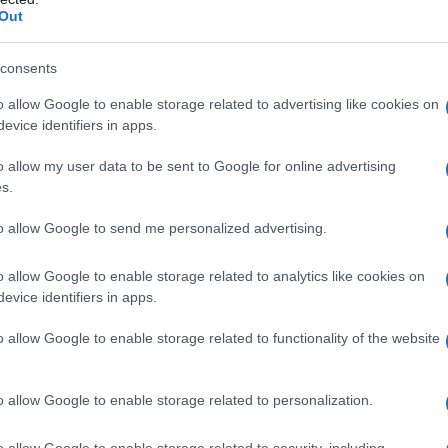
Out
consents
o allow Google to enable storage related to advertising like cookies on
evice identifiers in apps.
o allow my user data to be sent to Google for online advertising
Rainero (Sisc): “Molte patologie
s.
na
neurologiche legate all’assetto
to allow Google to send me personalized advertising.
ormonale”
o allow Google to enable storage related to analytics like cookies on
evice identifiers in apps.
o allow Google to enable storage related to functionality of the website
Fauci colpevole di oltraggio al Congresso
o allow Google to enable storage related to personalization.
o allow Google to enable storage related to security, including