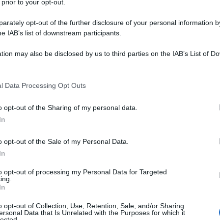
 prior to your opt-out.
ico la paziente nella sua globalità. In questa prospettiva, la
e considerare sempre la presenza di comorbidità, cioè la
rately opt-out of the further disclosure of your personal information by
contributo coordinato di più specialisti". Lo ha detto il
he IAB’s list of downstream participants.
ca e comunicazione, intervenuto all'evento 'Qui, per la salut
tion may also be disclosed by us to third parties on the IAB’s List of 
Oggi esiste una collaborazione sempre più strutturata tra
 that may further disclose it to other third parties.
gi e medici di medicina generale. Allo stesso tempo, anche i
 that this website/app uses one or more Google services and may gath
ologie che coinvolgono altri ambiti specialistici, in un
l Data Processing Opt Outs
including but not limited to your visit or usage behaviour. You may click 
ccio – spiega Trojano- è particolarmente rilevante nella
 to Google and its third-party tags to use your data for below specifi
o opt-out of the Sharing of my personal data.
ogle consent section.
nze, come emicrania, ipertensione e disturbi cardiovascolari
In
to". La vera differenza, sottolinea Trojano, "è tra 'curare' e
re un singolo sintomo o una singola patologia, ma di migliorare
o opt-out of the Sale of my Personal Data.
nte, attraverso una presa in carico globale e coordinata".
In
)
to opt-out of processing my Personal Data for Targeted
ing.
In
o opt-out of Collection, Use, Retention, Sale, and/or Sharing
ersonal Data that Is Unrelated with the Purposes for which it
lected.