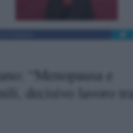
i su Facebook
jano: “Menopausa e
li, decisivo lavoro tr