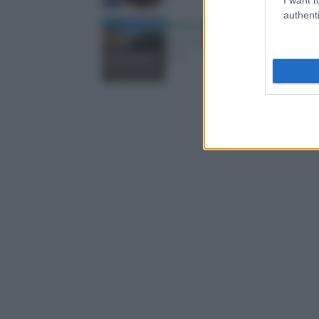
authenti
Enrico Papi e Noemi alla gui
Yoga Radio Estate torna in tv con u
dove…