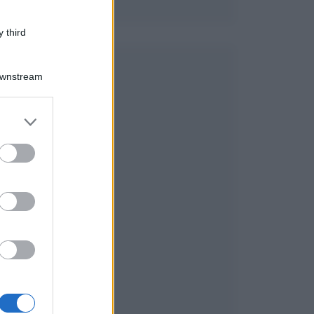
 third
e
Downstream
er and store
to grant or
ed purposes
,