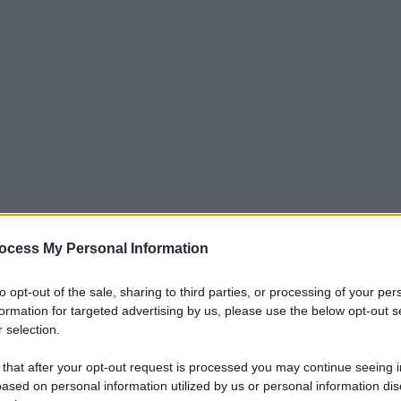
ocess My Personal Information
passo avanti culturale e organizzativo nella medicina, con un
ei ginecologi e delle società scientifiche come la Sigo (Società
to opt-out of the sale, sharing to third parties, or processing of your per
formation for targeted advertising by us, please use the below opt-out s
a più alla sola attività clinica, di ricerca e formazione, ma si
 selection.
sciplinare e di informazione rivolta all’intera società. Molte
tamente specialistici, non possono essere affrontate
 that after your opt-out request is processed you may continue seeing i
ased on personal information utilized by us or personal information dis
diverse discipline. L'obiettivo non è più quello di trattare