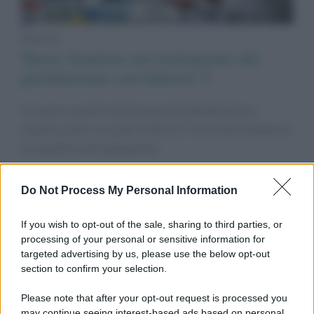
Notizie
Nuove frontiere nel trattamento del
glioblastoma con linfociti T
Un passo avanti nella terapia del glioblastoma:
esplora come l’uso dei linfociti T sta trasformando le
prospettive di trattamento.
Do Not Process My Personal Information
If you wish to opt-out of the sale, sharing to third parties, or
processing of your personal or sensitive information for
targeted advertising by us, please use the below opt-out
section to confirm your selection.
Please note that after your opt-out request is processed you
may continue seeing interest-based ads based on personal