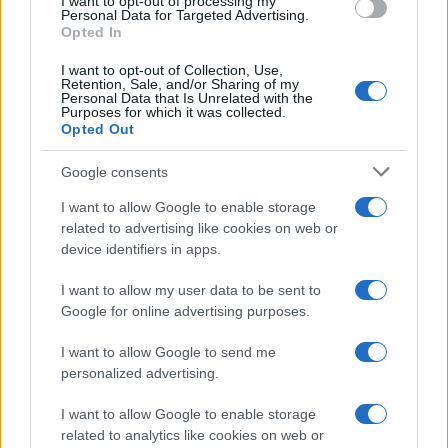
I want to opt-out of processing my
consent section.
Personal Data for Targeted Advertising.
Opted In
Chi siamo
I want to opt-out of Collection, Use,
Ultime Notizie
Retention, Sale, and/or Sharing of my
Personal Data that Is Unrelated with the
Purposes for which it was collected.
Notizie
Opted Out
Gestisci Utiq
Google consents
I want to allow Google to enable storage
Tuo Benessere
è il magazine che approfondisce notizie
related to advertising like cookies on web or
di salute e benessere. Prenditi cura del tuo corpo per
device identifiers in apps.
raggiungere il tuo benessere psicofisico. Consigli e
I want to allow my user data to be sent to
curiosità notizie dedicate su fitness, alimentazione,
Google for online advertising purposes.
salute, cure, estetica, diete del momento. Inoltre
I want to allow Google to send me
troverai guide sul sesso e la coppia scritti dai nostri
personalized advertising.
esperti del settore. Per segnalare alla redazione
eventuali errori nell’uso del materiale riservato,
I want to allow Google to enable storage
related to analytics like cookies on web or
scriveteci a
info@adhubmedia.com
: provvederemo