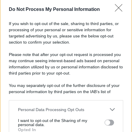
News Adnkronos
Ail rinnova il Comitato scientifico,
Do Not Process My Personal Information
Corradini presidente e Locatelli tra i
componenti
If you wish to opt-out of the sale, sharing to third parties, or
processing of your personal or sensitive information for
targeted advertising by us, please use the below opt-out
section to confirm your selection.
Please note that after your opt-out request is processed you
may continue seeing interest-based ads based on personal
information utilized by us or personal information disclosed to
third parties prior to your opt-out.
You may separately opt-out of the further disclosure of your
personal information by third parties on the IAB’s list of
downstream participants.
News Adnkronos
Personal Data Processing Opt Outs
This information may also be disclosed by us to third parties
Morto dopo la puntura di un calabrone,
on the IAB’s List of Downstream Participants that may further
cosa fare subito: cosa dice l’allergologa
I want to opt-out of the Sharing of my
disclose it to other third parties.
personal data.
Opted In