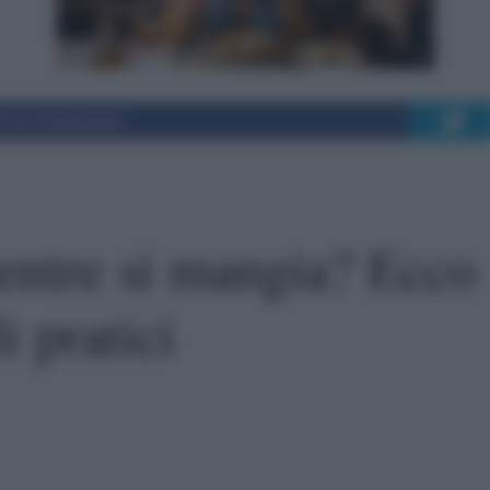
i su Facebook
entre si mangia? Ecco
i pratici