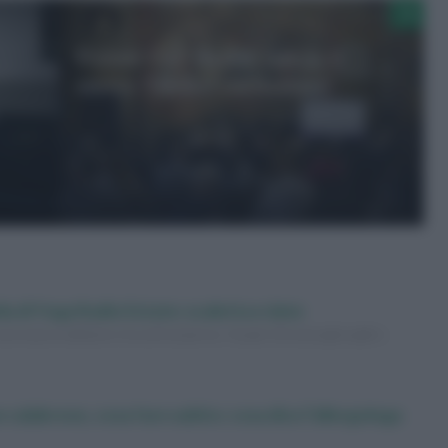
Forum One Health lancia il
nuovo ‘Global curriculum’
da di Yoga Radio Estate: scaletta e date
na nuova edizione ricca di sorprese. Scopri chi sono gli ospiti e
 calabrone, cosa fare subito: cosa dice l’allergologa