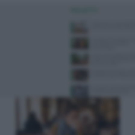
PIÙ LETTI
Dispersione di calore dalla te
dice la scienza sul famoso co
Cervello e alimentazione: nu
essenziali per memoria e
concentrazione
Scopri come la dottoressa M
trasforma l’alimentazione i
percorso di salute
Velocità di camminata e salu
cerebrale: scopri il legame 
Un sensore può individuare
Il segreto sono le lacrime