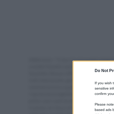
(Adnkronos) – "Il naso mi cola quando mangio".
un piatto fumante o particolarmente saporito 
Do Not Pr
fazzoletto. Nessun raffreddore in corso, nessu
tratti imbarazzante, gocciolamento che si atti
If you wish 
nome ben preciso a questo fenomeno: rinite gus
sensitive in
risposta neurovegetativa del nostro organismo.
confirm your
pollini, acari o peli di animali), la rinite gus
Please note
in azione, né rilascio di istamina. Si tratta, in
based ads b