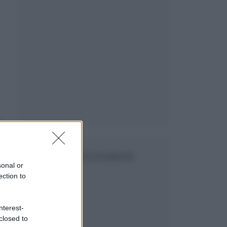
i
SEGUICI SU FACEBOOK
sonal or
ection to
i
nterest-
closed to