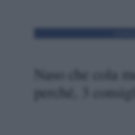
Condivid
Naso che cola m
perché, 3 consigl