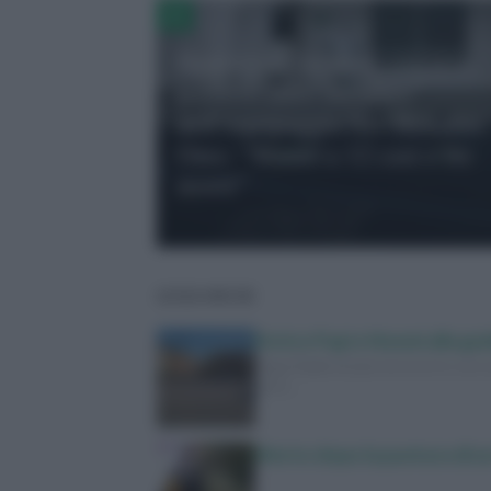
Hantavirus su nave crociera,
positivo altro membro
dell’equipaggio Mv Hondius.
Oms: “Siamo a 12 casi e tre
morti”
LEGGI ANCHE
Enrico Papi e Noemi alla gui
Yoga Radio Estate torna in tv con u
dove…
Morto dopo la puntura di un