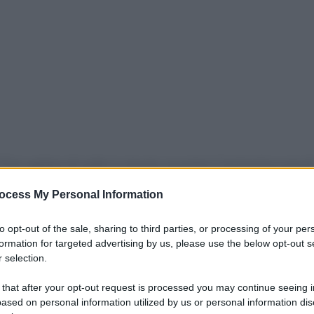
 Può capitare di sedersi a tavola, assumere il primo boccone d
e dover correre ai ripari cercando disperatamente un
ocess My Personal Information
na allergia stagionale diagnosticata. Solo un fastidioso, e a
va esclusivamente mentre si mangia. La medicina ha dato un
to opt-out of the sale, sharing to third parties, or processing of your per
tativa. Non si tratta di una patologia grave, ma di una
formation for targeted advertising by us, please use the below opt-out s
 A differenza delle classiche riniti allergiche (scatenate da
 selection.
tativa non coinvolge il sistema immunitario. Non ci sono anticorp
 that after your opt-out request is processed you may continue seeing i
vece, di un corto circuito riflesso del sistema nervoso
ased on personal information utilized by us or personal information dis