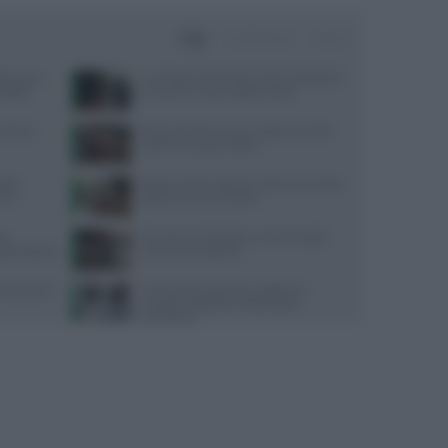
Oggi
Settimana
Mese
sta: cosa
Contratto Sanità 2026-2027: dettagli su
nsiglio
aumenti e nuove regole sull’IA
trienti
Alimentazione e acne: scopri quali cibi
preferire e quali evitare
aggi
Digiuno intermittente: tutto ciò che devi
n un
sapere prima di iniziare
te
Farmaci anti-obesità e crisi coniugali:
sorprendente
cosa sta succedendo
 Parkinson?
Come l’esercizio fisico migliora le
funzioni cognitive e il benessere
psicologico