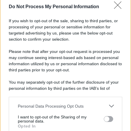
Do Not Process My Personal Information
If you wish to opt-out of the sale, sharing to third parties, or
processing of your personal or sensitive information for
targeted advertising by us, please use the below opt-out
section to confirm your selection.
Please note that after your opt-out request is processed you
may continue seeing interest-based ads based on personal
information utilized by us or personal information disclosed to
third parties prior to your opt-out.
Notizie
You may separately opt-out of the further disclosure of your
Pasta innovativa per la salute: riduzione
personal information by third parties on the IAB’s list of
del colesterolo e protezione metabolica
downstream participants.
Personal Data Processing Opt Outs
This information may also be disclosed by us to third parties
Una nuova pasta progettata per ridurre il colesterolo
on the IAB’s List of Downstream Participants that may further
cattivo sta cambiando la nutrizione funzionale.
I want to opt-out of the Sharing of my
disclose it to other third parties.
personal data.
Opted In
Please note that this website/app uses one or more Google