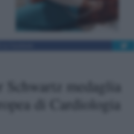
i su Facebook
er Schwartz medaglia
ropea di Cardiologia