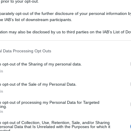
 prior to your opt-out.
oro ha rivoluzionato l'assistenza ai pazienti”. Lo sottolinea un
 durante la cerimonia di apertura alla presenza di quasi 5000
rately opt-out of the further disclosure of your personal information by
he IAB’s list of downstream participants.
o Schwartz commentando l’importante riconoscimento , "e le
ente della Società Europea di Cardiologia, hanno mostrato no
tion may also be disclosed by us to third parties on the IAB’s List of 
l mio gruppo di medici e ricercatori, ma anche quello di
 that may further disclose it to other third parties.
i eccellenza a livello mondiale per la cura, gestione e ricerc
 that this website/app uses one or more Google services and may gath
l Data Processing Opt Outs
o@adnkronos.com
(Web Info)
including but not limited to your visit or usage behaviour. You may click 
 to Google and its third-party tags to use your data for below specifi
o opt-out of the Sharing of my personal data.
ogle consent section.
In
o opt-out of the Sale of my Personal Data.
In
to opt-out of processing my Personal Data for Targeted
ing.
In
o opt-out of Collection, Use, Retention, Sale, and/or Sharing
ersonal Data that Is Unrelated with the Purposes for which it
lected.