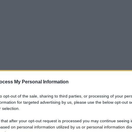
ocietà Europea di Cardiologia (Esc) svoltosi a Londra dal 30
ocess My Personal Information
aglia d’oro Esc al professor Peter Schwartz, direttore del
to opt-out of the sale, sharing to third parties, or processing of your per
, uno dei massimi riconoscimenti medici mondiali in
formation for targeted advertising by us, please use the below opt-out s
rtz dirige il Centro per le aritmie genetiche e il Laboratorio
 selection.
ome recita la motivazione del prestigioso premio, ""con oltre
ssor Peter J. Schwartz è uno dei massimi esperti mondiali nella
 that after your opt-out request is processed you may continue seeing i
ased on personal information utilized by us or personal information dis
 patologie cardiache potenzialmente letali, in particolare la