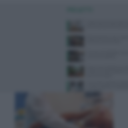
PIÙ LETTI
Dispersione di calore dalla te
dice la scienza sul famoso co
Alimentazione e acne: scopri 
preferire e quali evitare
Farmaci anti-obesità e crisi c
cosa sta succedendo
Scopri come la dottoressa M
trasforma l’alimentazione i
percorso di salute
Come l’esercizio fisico miglio
funzioni cognitive e il benes
psicologico