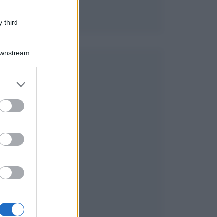
a
 third
n
Downstream
a
er and store
to grant or
ed purposes