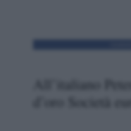
Condivid
All’italiano Pet
d’oro Società eu