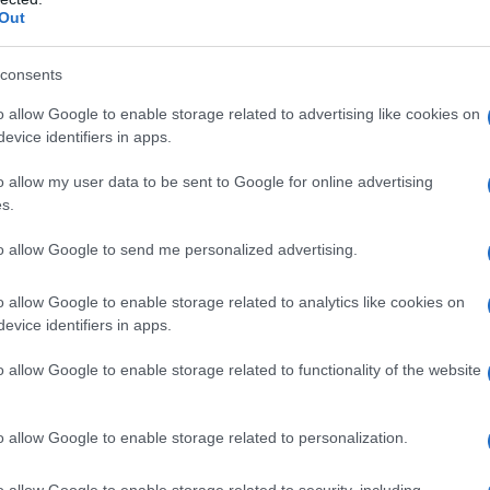
he
‘Check-up’ a portata di mano,
Out
m
ecco cerotto hi-tech alimentato
consents
da sudore dita
o allow Google to enable storage related to advertising like cookies on
evice identifiers in apps.
o allow my user data to be sent to Google for online advertising
s.
Fauci colpevole di oltraggio al Congresso
to allow Google to send me personalized advertising.
o allow Google to enable storage related to analytics like cookies on
evice identifiers in apps.
da di Yoga Radio Estate: scaletta e date
o allow Google to enable storage related to functionality of the website
na nuova edizione ricca di sorprese. Scopri chi sono gli ospiti e
o allow Google to enable storage related to personalization.
o allow Google to enable storage related to security, including