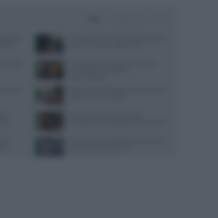
Oggi
Settimana
Mese
sta: cosa
Contratto Sanità 2026-2027: dettagli su
nsiglio
aumenti e nuove regole sull’IA
quali cibi
Cervello e alimentazione: nutrienti
essenziali per memoria e
concentrazione
oniugali:
Digiuno intermittente: tutto ciò che devi
sapere prima di iniziare
aggi
Velocità di camminata e salute
n un
cerebrale: scopri il legame sorprendente
ra le
Un sensore può individuare Parkinson?
sere
Il segreto sono le lacrime