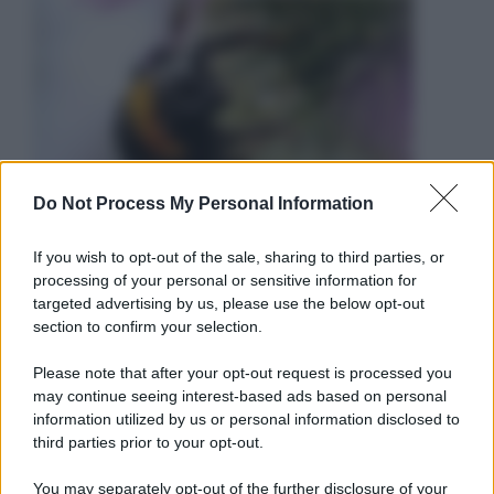
Do Not Process My Personal Information
News Adnkronos
If you wish to opt-out of the sale, sharing to third parties, or
Morto dopo la puntura di un calabrone,
processing of your personal or sensitive information for
targeted advertising by us, please use the below opt-out
cosa fare subito: cosa dice l’allergologa
section to confirm your selection.
Please note that after your opt-out request is processed you
may continue seeing interest-based ads based on personal
information utilized by us or personal information disclosed to
third parties prior to your opt-out.
You may separately opt-out of the further disclosure of your