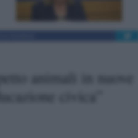
i su Facebook
petto animali in nuove
ducazione civica”