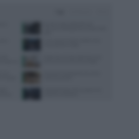
Oggi
Settimana
Mese
one e
Benefici e potenzialità dell’acido
ialuronico sublinguale per la salute della
pelle
ause e
Come seguire la dieta mediterranea
senza spendere troppo
 Aifa
Dispersione di calore dalla testa: cosa
oma dopo uso
dice la scienza sul famoso consiglio
i? Una
Educazione all’affettività: strumenti
he immagini
pratici per genitori
radel:
Yoga Radio Estate 2026: programma,
ormance
cantanti e conduzione