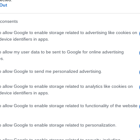
le Car-T”
Out
consents
o allow Google to enable storage related to advertising like cookies on
evice identifiers in apps.
a, in fiamme capannone industriale. L’Ausl: “Finestre
o allow my user data to be sent to Google for online advertising
nti”
s.
to allow Google to send me personalized advertising.
 negli Usa la prima cura che agisce sulla causa della
o allow Google to enable storage related to analytics like cookies on
evice identifiers in apps.
o allow Google to enable storage related to functionality of the website
o allow Google to enable storage related to personalization.
o allow Google to enable storage related to security, including