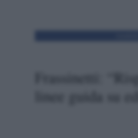
Condivid
Frassinetti: “Ris
linee guida su e