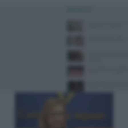
PIÙ LETTI
West Nile: sintomi, prevenzi
categorie più vulnerabili
Capelli fragili sulla fronte: c
soluzioni secondo Framesi
Desogestrel ed etonogestrel:
avverte su rischio meningi
prolungato
Perché desideriamo cibi dolc
risposta c’è e non è quella c
Psicologa dello Sport Ilaria P
Supporto Psicologico e Perf