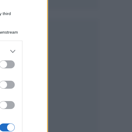
 third
e
Downstream
er and store
to grant or
ed purposes