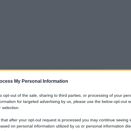
 e del Merito abbiamo inserito nelle linee guida
a tutela e il rispetto degli animali". Lo ha detto Paola
ocess My Personal Information
ero dell'Istruzione e del merito, questa mattina a Roma in
ione dei risultati dei progetti formativi organizzati
to opt-out of the sale, sharing to third parties, or processing of your per
ri italiani (Anmvi), ultimo dei quali 'Con Zampa, a lezione di
formation for targeted advertising by us, please use the below opt-out s
 selection.
condizionato di Msd Animal Health. "Ritengo – aggiunge
a sia importante incentivare il rapporto bambino-animale" grazi
 that after your opt-out request is processed you may continue seeing i
rofessionali "adeguate per far conoscere gli animali in un'ottic
ased on personal information utilized by us or personal information dis