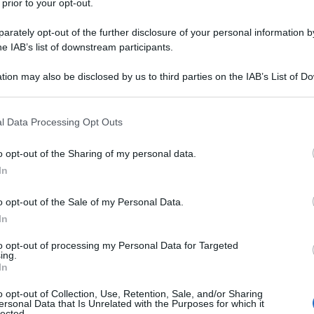
 prior to your opt-out.
 con gli animali è molto importante nella crescita di un
uello in cui i bambini e i ragazzi possono apprendere
rately opt-out of the further disclosure of your personal information by
nte e gli animali, conoscere, accettare e accogliere ogni esser
he IAB’s list of downstream participants.
a violenza contro un animale può facilmente farlo anche con una
tion may also be disclosed by us to third parties on the IAB’s List of 
eb Info)
 that may further disclose it to other third parties.
 that this website/app uses one or more Google services and may gath
l Data Processing Opt Outs
including but not limited to your visit or usage behaviour. You may click 
 to Google and its third-party tags to use your data for below specifi
o opt-out of the Sharing of my personal data.
ogle consent section.
In
o opt-out of the Sale of my Personal Data.
In
to opt-out of processing my Personal Data for Targeted
ing.
In
lcoli
Paga (Bms): “Azienda ha
o opt-out of Collection, Use, Retention, Sale, and/or Sharing
hio
investito 14,5 mld nel mondo per
ersonal Data that Is Unrelated with the Purposes for which it
lected.