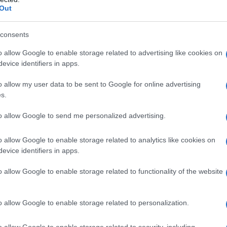
Out
ente Herpes Zoster, è una malattia molto dolorosa che colpisc
consents
a la varicella, sopratutto adulti ed anziani. Vediamo insieme i
o allow Google to enable storage related to advertising like cookies on
medi della nonna
.
evice identifiers in apps.
è
o allow my user data to be sent to Google for online advertising
s.
co di Sant’Antonio.
Questo è ovviamente il nome di origine
to allow Google to send me personalized advertising.
oster.
E’ causato dallo stesso virus che provoca la varicella, e
o allow Google to enable storage related to analytics like cookies on
imasto nel nostro organismo allo stato silente se abbiamo avut
evice identifiers in apps.
o corpo annidandosi in alcuni tessuti del sistema nervoso,
iamente in uno stato di quiescienza, e si può riattivare quando
o allow Google to enable storage related to functionality of the website
rattutto in età anziana oppure quando ci troviamo in forti
o allow Google to enable storage related to personalization.
omi
dolorosa patologia. La prima manifestazione della malatti
o allow Google to enable storage related to security, including