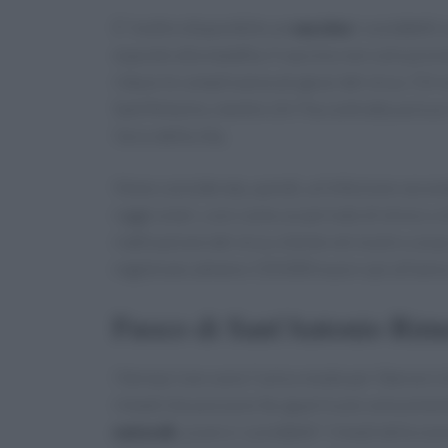
E’ inoltre disponibile un
vaccino
i cosiddetti 
esposte alla malattia. Il vaccino non solo prev
riduce le complicanze più gravi del virus. Chi n
Sant’Antonio, mentre chi l’ha contratta avrà un 
l’arco della vita.
Viene considerata, quindi, un’infezione seconda
raggi solari, così come un periodo di stress o 
riattivazione del virus silente nel nostro corpo,
registrano almeno 150.000 nuovi casi all’anno
Fuoco di Sant’Antonio Rime
I farmaci non sono l’unico modo per liberarsi 
rimedi che possono far guarire più velocemente
naturali
, ovvero i cosìddetti “rimedi della no