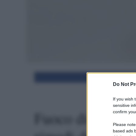
Condivid
Do Not Pr
If you wish 
sensitive in
Fuoco di Sant’An
confirm your
Please note
based ads b