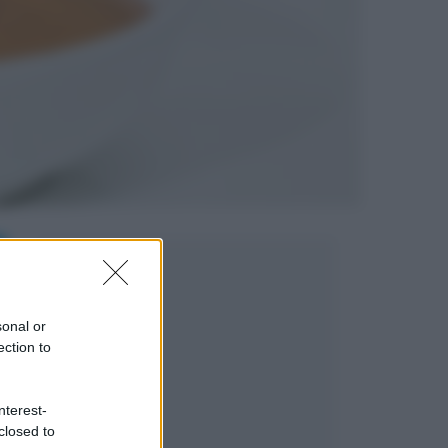
sonal or
ection to
nterest-
closed to