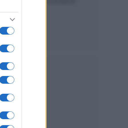
SEGUICI SU FACEBOOK
e
n
o
a