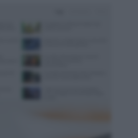
Oggi
Settimana
Mese
ata senza
Consigli per il reflusso in estate: cosa
da pratica
evitare e cosa fare
re in caso di
Alzheimer e eredità materna: cosa rivela
la scienza sul rischio genetico
te
Cervello e alimentazione: nutrienti
sorprendente
essenziali per memoria e
concentrazione
quali cibi
Contratto Sanità 2026-2027: dettagli su
aumenti e nuove regole sull’IA
servizio
Caldo estivo e benessere psicologico:
come proteggere la mente dalle ondate
di calore