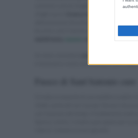
consiste in alcuni sfoghi cutanei, macchie ross
authenti
sfoghi sono il
tronco e anche il viso
: nel cas
attenzione perché potrebbe causare conseguenz
bruciore, anzi il dolore può comparire prima 
mal di testa
,
nausea
,
vomito
.
Se viene coinvolta la
zona degli occhi
, la mal
è necessario recarsi da un medico, che vi sap
Fuoco di Sant’Antonio cure
Si tratta ovviamente di una malattia curabile. 
infatti, anche dei veri e propri farmaci che p
con il passare del tempo. Il trattamento medic
Spesso, inoltre, il medico può optare per la 
ridurre i sintomi e la loro gravità.