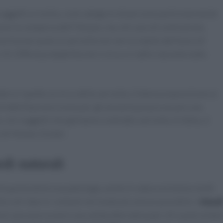
soggetti a rischio, cioè categorie di persone particolarmente
iene la comparsa dell’Herpes, ma, nel caso di contrazione,
on ha mai avuto la varicella non verrà colpito dal fuoco di
10-20% di probabilità che il virus si riattivi durante tutto
ria rispetto al virus della varicella. L’intensa esposizione ai
di debilitazione (come per gli anziani) può provocare una
 nei soggetti che già hanno contratto varicella. In Italia, si
 di Herpes Zoster.
di naturali
di questa dolorosa patologia, anche in natura esistono molti
 e di ridurre i sintomi nel modo più veloce possibile. I
rimed
nna”, possono essere una valida alternativa per chi vuole evitar