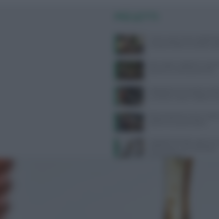
PIÙ LETTI
Come usare l’aria condizion
compromettere la salute: gui
Api, vespe e calabroni: cosa fa
puntura e come prevenirle
Velocità di camminata e salu
cerebrale: scopri il legame 
Alimentazione e acne: scopri 
preferire e quali evitare
Ospedale di Faido: apertura 
dietetico per una nutrizione
personalizzata