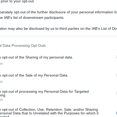
na
 prior to your opt-out.
rately opt-out of the further disclosure of your personal information by
 tipo di herpes che caratterizza la varicella.
he IAB’s list of downstream participants.
to le persone anziane o coloro che vivono un
tion may also be disclosed by us to third parties on the IAB’s List of 
curare attraverso l'assunzione di farmaci, ma
 that may further disclose it to other third parties.
i della nonna.
 that this website/app uses one or more Google services and may gath
l Data Processing Opt Outs
including but not limited to your visit or usage behaviour. You may click 
 to Google and its third-party tags to use your data for below specifi
o opt-out of the Sharing of my personal data.
ogle consent section.
In
o opt-out of the Sale of my Personal Data.
In
to opt-out of processing my Personal Data for Targeted
ing.
In
o opt-out of Collection, Use, Retention, Sale, and/or Sharing
ersonal Data that Is Unrelated with the Purposes for which it
lected.