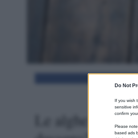
Condivid
Do Not Pr
If you wish 
sensitive in
Le alghe dimagr
confirm your
Please note
based ads b