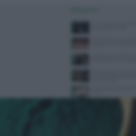
PIÙ LETTI
Come seguire la dieta medi
senza spendere troppo
Perché desideriamo cibi dolc
risposta c’è e non è quella c
Attrezzatura per calistenia: 
all’acquisto online su Gravit
Prevenzione demenza: come s
e terapia metabolica posson
le carte in tavola
Ipertrofia delle piccole labbra
rimedi