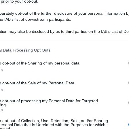
 prior to your opt-out.
rately opt-out of the further disclosure of your personal information by
lina, per esempio, aiuano nel processo di
he IAB’s list of downstream participants.
ralmente.
tion may also be disclosed by us to third parties on the IAB’s List of 
 that may further disclose it to other third parties.
 that this website/app uses one or more Google services and may gath
l Data Processing Opt Outs
including but not limited to your visit or usage behaviour. You may click 
 to Google and its third-party tags to use your data for below specifi
o opt-out of the Sharing of my personal data.
ogle consent section.
In
o opt-out of the Sale of my Personal Data.
In
to opt-out of processing my Personal Data for Targeted
ing.
In
o opt-out of Collection, Use, Retention, Sale, and/or Sharing
ersonal Data that Is Unrelated with the Purposes for which it
lected.