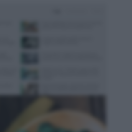
Oggi
Settimana
Mese
terranea
Ossa fragili dopo i 30 anni? Ecco i cibi che
possono fare davvero la differenza
i? Una
Calvizia e perdita capelli: cause e il
he immagini
miglior rimedio naturale
guida
Tra bambini e ragazzi in aumento uso
y Fitness
psicofarmaci, consumi triplicati dal 2016
tile di vita
Alzheimer, Sin: “Test del sangue svolta
o cambiare
epocale per diagnosi tempestive e cure
mirate”
: cause e
Talco cancerogeno: Johnson & Johnson
paga 5,5 miliardi di dollari per le cause
legali