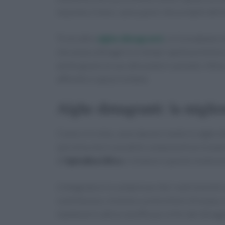
massimo 2 mesi, salvo pareri discordanti dell’
Tra le altre
alghe dimagranti
, vi è la wakame 
che aiuta a dimagrire in tempi rapidi poiché bru
anche grazie al suo alto potere saziante. Infin
affinché si spezzi la fame.
Alghe dimagranti: la miglio
Come si è visto, sono davvero tante le alghe dim
spirulina che è una delle componenti principal
di
Spirulina Ultra
si chiama in questo modo pr
L’integratore in compresse che i nutrizionisti 
contribuisce, insieme a un bicchiere di acqua, 
mantenerlo attivo ed efficace ai fini del dima