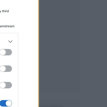
 third
Downstream
er and store
to grant or
ed purposes