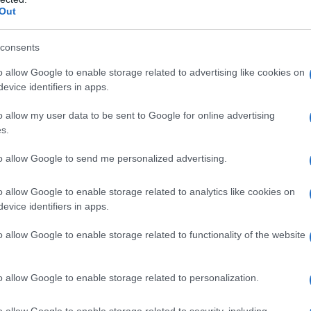
turale da usare come metodo di dimagrimento in una dieta. Un
Out
e permettono di aiutare in questo processo grazie a proprietà
questo alimento e come introdurlo nel regime dietetico.
consents
o allow Google to enable storage related to advertising like cookies on
evice identifiers in apps.
o allow my user data to be sent to Google for online advertising
arte dell’alimentazione mediterranea italiana, ma sono
s.
perché hanno delle proprietà che risultano essere molto
 Non è un caso che, nelle culture asiatiche, siano usate da
to allow Google to send me personalized advertising.
lutistico.
o allow Google to enable storage related to analytics like cookies on
evice identifiers in apps.
 e benefici utili a dimagrire e quindi a perdere peso
 in vari ambiti proprio perché fanno bene al corpo e
o allow Google to enable storage related to functionality of the website
stione dietetica. In un regime ipocalorico fanno bene perché
o allow Google to enable storage related to personalization.
li anche perché ricche di proteine, contengono poi una serie d
o allow Google to enable storage related to security, including