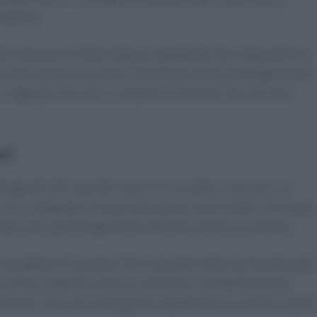
esperto.
che ostacola le cellule adipose impedendo che si depositino e
cia le calorie in eccesso. Facilita poi la fase di dimagrimento
e, l’alga spirulina che si compone di elementi che lavorano
re
agranti utili a perdere peso e tra le tante vi è proprio la
i di un integratore che prende questo nome. Infatti la formula
oprio per questa alga che ha ottenuto numerosi consensi.
consigliano di assumere fino a due giornaliere prima dei pasti,
a ridurre l’apporto calorico, stimolare il metabolismo per
grimento. Sazia nel modo giusto impedendo di eccedere ai pasti