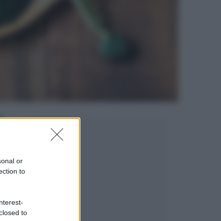
sonal or
ection to
nterest-
closed to