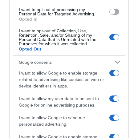
use your data for below specified purposes in below Google
I want to opt-out of processing my
consent section.
Personal Data for Targeted Advertising.
Opted In
Chi siamo
I want to opt-out of Collection, Use,
Ultime Notizie
Retention, Sale, and/or Sharing of my
Personal Data that Is Unrelated with the
Purposes for which it was collected.
Notizie
Opted Out
Gestisci Utiq
Google consents
I want to allow Google to enable storage
Tuo Benessere
è il magazine che approfondisce notizie
related to advertising like cookies on web or
di salute e benessere. Prenditi cura del tuo corpo per
device identifiers in apps.
raggiungere il tuo benessere psicofisico. Consigli e
I want to allow my user data to be sent to
curiosità notizie dedicate su fitness, alimentazione,
Google for online advertising purposes.
salute, cure, estetica, diete del momento. Inoltre
I want to allow Google to send me
troverai guide sul sesso e la coppia scritti dai nostri
personalized advertising.
esperti del settore. Per segnalare alla redazione
eventuali errori nell’uso del materiale riservato,
I want to allow Google to enable storage