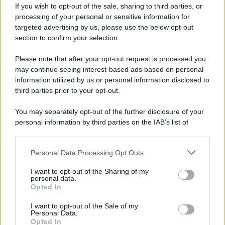
If you wish to opt-out of the sale, sharing to third parties, or
processing of your personal or sensitive information for
targeted advertising by us, please use the below opt-out
section to confirm your selection.
Please note that after your opt-out request is processed you
may continue seeing interest-based ads based on personal
information utilized by us or personal information disclosed to
third parties prior to your opt-out.
Rimedi naturali
Non è solo infestante: le proprietà
You may separately opt-out of the further disclosure of your
benefiche della Portulaca Oleracea
personal information by third parties on the IAB’s list of
downstream participants.
Ritenuta infestante da molti, è facilmente reperibile e
Personal Data Processing Opt Outs
This information may also be disclosed by us to third parties
ricca di nutrienti e proprietà. Scopriamo tutte le
on the IAB’s List of Downstream Participants that may further
caratteristiche della Portulaca Oleracea
I want to opt-out of the Sharing of my
disclose it to other third parties.
personal data.
Opted In
Please note that this website/app uses one or more Google
services and may gather and store information including but
I want to opt-out of the Sale of my
Personal Data.
not limited to your visit or usage behaviour. You may click to
Opted In
grant or deny consent to Google and its third-party tags to