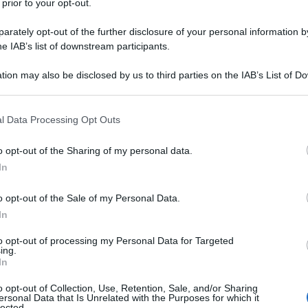
 prior to your opt-out.
rately opt-out of the further disclosure of your personal information by
he IAB’s list of downstream participants.
tion may also be disclosed by us to third parties on the IAB’s List of 
 that may further disclose it to other third parties.
 that this website/app uses one or more Google services and may gath
l Data Processing Opt Outs
including but not limited to your visit or usage behaviour. You may click 
 to Google and its third-party tags to use your data for below specifi
o opt-out of the Sharing of my personal data.
ogle consent section.
In
o opt-out of the Sale of my Personal Data.
In
a dei nei è tornata al centro del dibattito, soprattutto in
to opt-out of processing my Personal Data for Targeted
ing.
enziali di Assistenza (Lea). Ma cosa significa tutto questo per
In
cani, presidente della SIDeMaST, che ha voluto sottolineare
o opt-out of Collection, Use, Retention, Sale, and/or Sharing
o scomparsa. Anzi, continua a essere una parte fondamentale
ersonal Data that Is Unrelated with the Purposes for which it
lected.