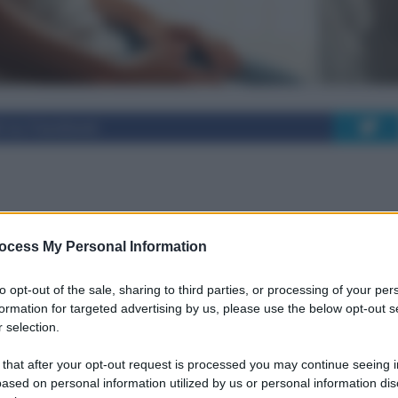
i su Facebook
i e Livelli Essenziali
ocess My Personal Information
osa cambia
to opt-out of the sale, sharing to third parties, or processing of your per
formation for targeted advertising by us, please use the below opt-out s
 selection.
Essenziali di Assistenza solleva interrogativi
 that after your opt-out request is processed you may continue seeing i
a importanza nella visita dermatologica.
ased on personal information utilized by us or personal information dis