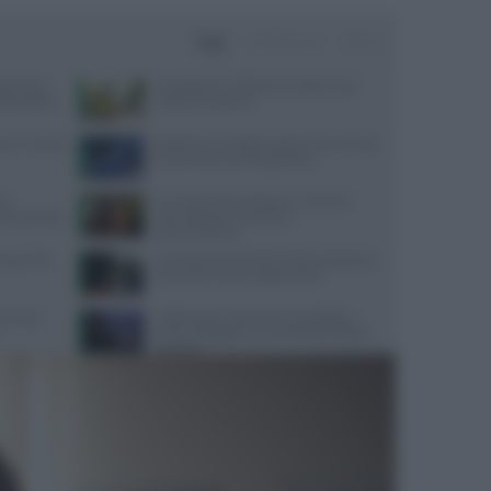
Oggi
Settimana
Mese
ata senza
Consigli per il reflusso in estate: cosa
da pratica
evitare e cosa fare
re in caso di
Alzheimer e eredità materna: cosa rivela
la scienza sul rischio genetico
te
Cervello e alimentazione: nutrienti
sorprendente
essenziali per memoria e
concentrazione
quali cibi
Contratto Sanità 2026-2027: dettagli su
aumenti e nuove regole sull’IA
servizio
Caldo estivo e benessere psicologico:
come proteggere la mente dalle ondate
di calore