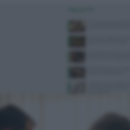
PIÙ LETTI
Come usare l’aria condizion
compromettere la salute: gui
Api, vespe e calabroni: cosa fa
puntura e come prevenirle
Velocità di camminata e salu
cerebrale: scopri il legame 
Alimentazione e acne: scopri 
preferire e quali evitare
Ospedale di Faido: apertura 
dietetico per una nutrizione
personalizzata