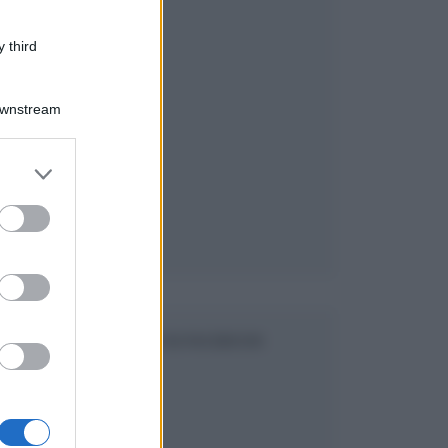
 third
Downstream
er and store
to grant or
ed purposes
SEGUICI SU FACEBOOK