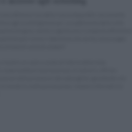
solo ottimizza l’uso delle risorse disponibili, ma consente
loce agli screening necessari. La suddivisione delle visite
azioni più gravi, mentre si gestiscono in modo più efficiente l
paziente può ricevere l’attenzione che merita, senza lunghe
cia di queste nuove procedure?
rivestire un ruolo cruciale all’interno della visita
on compromettono la prevenzione; al contrario, offrono
izzazione delle prestazioni dermatologiche, garantendo così
In un mondo in continua evoluzione, rimanere informati è la