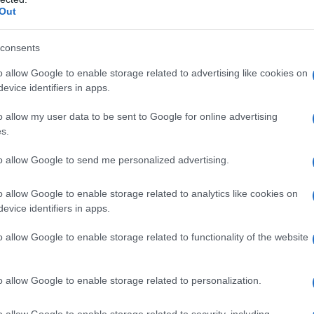
, esploreremo insieme le implicazioni delle nuove normative e
Out
e delle patologie cutanee.
consents
patura dei nei
o allow Google to enable storage related to advertising like cookies on
evice identifiers in apps.
 di interrogativi circa l’efficacia e l’accessibilità della
ale non fosse mai stata inclusa come prestazione autonoma ne
o allow my user data to be sent to Google for online advertising
s.
la visita dermatologica. Durante questo incontro, il
stici di primo livello, come la dermatoscopia manuale, per
to allow Google to send me personalized advertising.
osa succede quando il caso è più complesso? In questi casi,
opia digitale e la mappatura fotografica seriale, sono
o allow Google to enable storage related to analytics like cookies on
evice identifiers in apps.
ono essere eseguite solo se ritenute necessarie dal medico,
o allow Google to enable storage related to functionality of the website
ea non rappresenta una diminuzione della protezione per i
o allow Google to enable storage related to personalization.
 procedure organizzative. È importante sottolineare che quest
 garantire che la prevenzione rimanga un obiettivo centrale
o allow Google to enable storage related to security, including