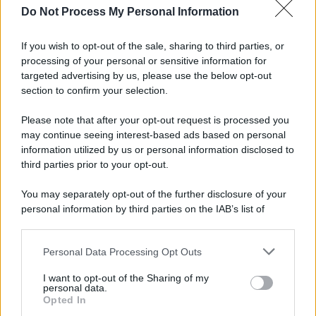
Do Not Process My Personal Information
arancioni
If you wish to opt-out of the sale, sharing to third parties, or
processing of your personal or sensitive information for
targeted advertising by us, please use the below opt-out
section to confirm your selection.
Please note that after your opt-out request is processed you
may continue seeing interest-based ads based on personal
information utilized by us or personal information disclosed to
third parties prior to your opt-out.
You may separately opt-out of the further disclosure of your
personal information by third parties on the IAB’s list of
News Adnkronos
downstream participants.
Covid, picco di casi in Cina: a luglio è
Personal Data Processing Opt Outs
This information may also be disclosed by us to third parties
tornato al primo posto tra le infezioni
on the IAB’s List of Downstream Participants that may further
respiratorie
I want to opt-out of the Sharing of my
disclose it to other third parties.
personal data.
Opted In
Please note that this website/app uses one or more Google