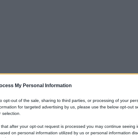
ocess My Personal Information
ffrire di Alzheimer in futuro, ma appena 1 su 10 dichiara di
ano gli ottimisti: 4 italiani su 5 sono convinti che la ricerca
to opt-out of the sale, sharing to third parties, or processing of your per
formation for targeted advertising by us, please use the below opt-out s
erge da un'indagine condotta per conto di Airalzh (Associazion
 selection.
 Roma al ministero della Salute in occasione della conferenza
tà di ricerca medico-scientifica di Airalzh Onlus. L'indagine, di
 that after your opt-out request is processed you may continue seeing i
ased on personal information utilized by us or personal information dis
ra MR, si è basata su un campione di 800 soggetti,