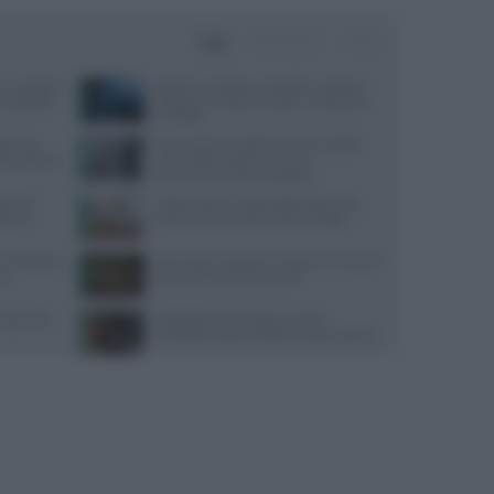
Oggi
Settimana
Mese
 la ‘scoperta’
Dolore corneale neuropatico: sintomi,
 buttatela”
diagnosi e trattamenti per un disturbo
invisibile
o i 40:
Procreazione medicalmente assistita:
a equilibrata
come ridurre gli errori con il
tracciamento automatizzato
morali
Dispersione di calore dalla testa: cosa
istema
dice la scienza sul famoso consiglio
 dettagli su
Api, vespe e calabroni: cosa fare in caso di
IA
puntura e come prevenirle
quali cibi
Velocità di camminata e salute
cerebrale: scopri il legame sorprendente