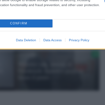
cation functionality and fraud prevention, and other user protection.
CONFIRM
Data Deletion
Data Access
Privacy Policy
o
Malattie rare, atassia di
ti
Friedreich: esperti e pazienti
fanno il punto