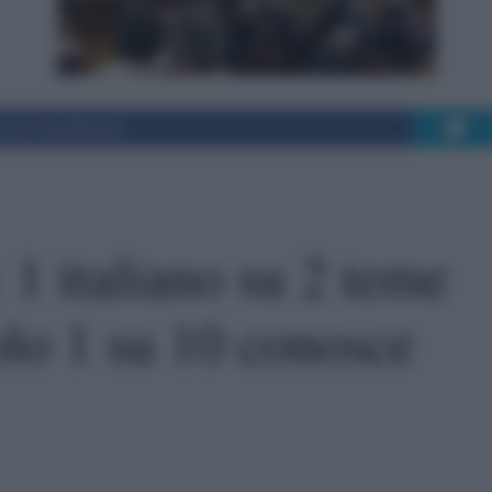
i su Facebook
 1 italiano su 2 teme
lo 1 su 10 conosce