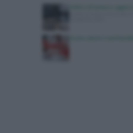
Delitto di Garlasco: aggiorn
Il delitto di Garlasco torna sotto i
dettagli delle ultime…
Poche calorie e tanti benefic