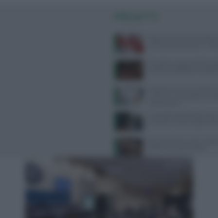
PIÙ LETTI
Poche calorie e tanti benefici,
sulla buccia di anguria: “Non
Mangiare troppe proteine dop
rischi e consigli per una diet
Melanoma, alcune cellule tu
riescono a ‘nascondersi’ al s
immunitario
Contratto Sanità 2026-2027:
aumenti e nuove regole sull’
Alimentazione e acne: scopri 
preferire e quali evitare