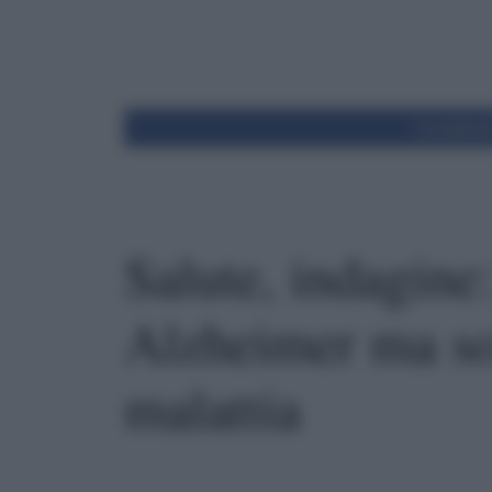
Condivid
Salute, indagine:
Alzheimer ma so
malattia