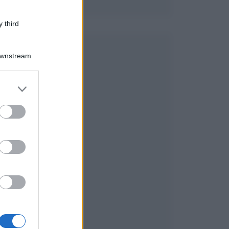
 third
Downstream
er and store
to grant or
ed purposes