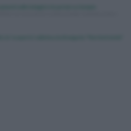
amenti sulle indagini e le perizie su Sempio
 riflettori con nuove perizie su Andrea Sempio. Scopriamo insieme i
i, la ‘scoperta’ sulla buccia di anguria: “Non buttatela”