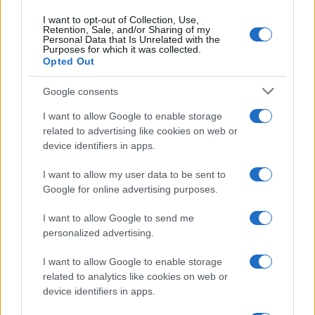
Chi siamo
I want to opt-out of Collection, Use,
Ultime Notizie
Retention, Sale, and/or Sharing of my
Personal Data that Is Unrelated with the
Purposes for which it was collected.
Notizie
Opted Out
Gestisci Utiq
Google consents
I want to allow Google to enable storage
Tuo Benessere
è il magazine che approfondisce notizie
related to advertising like cookies on web or
di salute e benessere. Prenditi cura del tuo corpo per
device identifiers in apps.
raggiungere il tuo benessere psicofisico. Consigli e
I want to allow my user data to be sent to
curiosità notizie dedicate su fitness, alimentazione,
Google for online advertising purposes.
salute, cure, estetica, diete del momento. Inoltre
I want to allow Google to send me
troverai guide sul sesso e la coppia scritti dai nostri
personalized advertising.
esperti del settore. Per segnalare alla redazione
eventuali errori nell’uso del materiale riservato,
I want to allow Google to enable storage
related to analytics like cookies on web or
scriveteci a
info@adhubmedia.com
: provvederemo
device identifiers in apps.
prontamente alla rimozione del materiale lesivo di