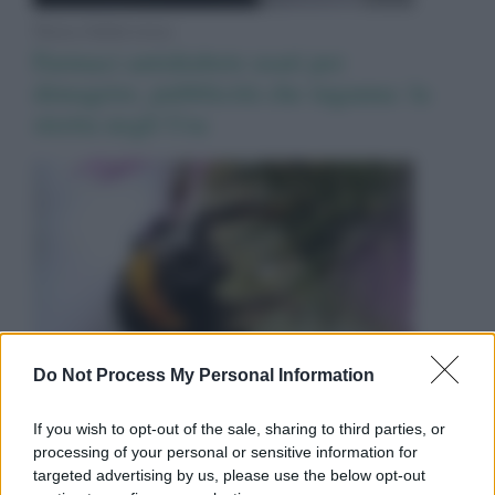
News Adnkronos
Farmaci antidiabete usati per
dimagrire, pubblicità che inganna: la
stretta negli Usa
Do Not Process My Personal Information
News Adnkronos
If you wish to opt-out of the sale, sharing to third parties, or
Morto dopo la puntura di un calabrone,
processing of your personal or sensitive information for
targeted advertising by us, please use the below opt-out
cosa fare subito: cosa dice l’allergologa