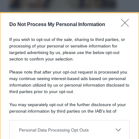
News Adnkronos
Ail rinnova il Comitato scientifico,
Do Not Process My Personal Information
Corradini presidente e Locatelli tra i
componenti
If you wish to opt-out of the sale, sharing to third parties, or
processing of your personal or sensitive information for
targeted advertising by us, please use the below opt-out
section to confirm your selection.
Please note that after your opt-out request is processed you
may continue seeing interest-based ads based on personal
information utilized by us or personal information disclosed to
third parties prior to your opt-out.
You may separately opt-out of the further disclosure of your
personal information by third parties on the IAB’s list of
downstream participants.
News Adnkronos
Personal Data Processing Opt Outs
This information may also be disclosed by us to third parties
Morto dopo la puntura di un calabrone,
on the IAB’s List of Downstream Participants that may further