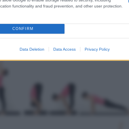
cation functionality and fraud prevention, and other user protection.
ilo, facciamo cinque cicli respiratori e poi ricominciamo verso
incipali, a cui possiamo aggiungere quella
dell’albero
, in cui ci
la. L’altra gamba sarà piegata e il piede verrà appoggiato sulla
CONFIRM
opposta. Mettiamo le braccia tese verso l’alto e le mani unite
ri e poi andiamo a ripetere con l’altra gamba.
Data Deletion
Data Access
Privacy Policy