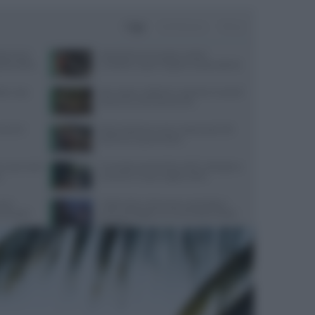
Oggi
Settimana
Mese
ata senza
Velocità di camminata e salute
da pratica
cerebrale: scopri il legame sorprendente
ate: cosa
Api, vespe e calabroni: cosa fare in caso di
puntura e come prevenirle
trienti
Alimentazione e acne: scopri quali cibi
preferire e quali evitare
 cosa rivela
Contratto Sanità 2026-2027: dettagli su
o
aumenti e nuove regole sull’IA
ause
Caldo estivo e benessere psicologico:
 corneale
come proteggere la mente dalle ondate
di calore