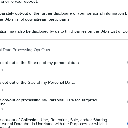
 prior to your opt-out.
rately opt-out of the further disclosure of your personal information by
he IAB’s list of downstream participants.
tion may also be disclosed by us to third parties on the IAB’s List of 
 that may further disclose it to other third parties.
 that this website/app uses one or more Google services and may gath
l Data Processing Opt Outs
including but not limited to your visit or usage behaviour. You may click 
 to Google and its third-party tags to use your data for below specifi
o opt-out of the Sharing of my personal data.
ogle consent section.
In
o opt-out of the Sale of my Personal Data.
In
 Vediamo alcuni
esercizi
e
posizioni principali.
Non è
to opt-out of processing my Personal Data for Targeted
so la palestra per yoga può essere molto costosa. Cerchiamo di
ing.
In
o opt-out of Collection, Use, Retention, Sale, and/or Sharing
ersonal Data that Is Unrelated with the Purposes for which it
lected.