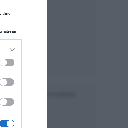
 third
Downstream
er and store
to grant or
ed purposes
SEGUICI SU FACEBOOK