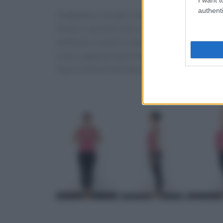
authenti
Dobbiamo ricordarci di girare il corpo di prof
sinistra. Questa è solo una delle posizioni pr
mettiamo in piedi in equilibrio su una gamba so
coscia, appena sopra il ginocchio della gamba 
sopra la testa. Facciamo cinque cicli respirato