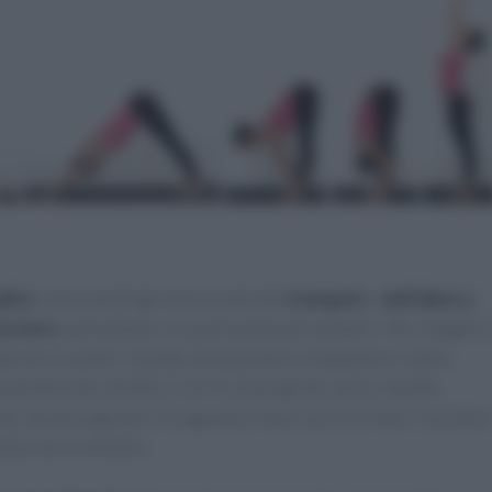
lici,
come quelli già menzionati del
triangolo
e
dell’albero.
erriero,
ad esempio, è una di quelle più semplici. Per eseguirl
 verso avanti, il piede sarà parallelo al tappetino. L’altra
rpendicolare all’altro. Con il corpo girato verso l’avanti,
mani saranno giunte e lo sguardo è teso verso le mani. Facciamo
amo con la sinistra.