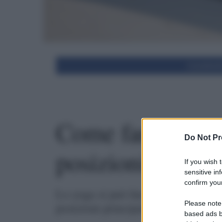
Condivid
Come fare yoga i
Do Not Pr
posizioni princip
If you wish 
sensitive in
confirm your
Lo yoga si può fare anche in casa
Please note
posizioni principali. Non è necessar
based ads b