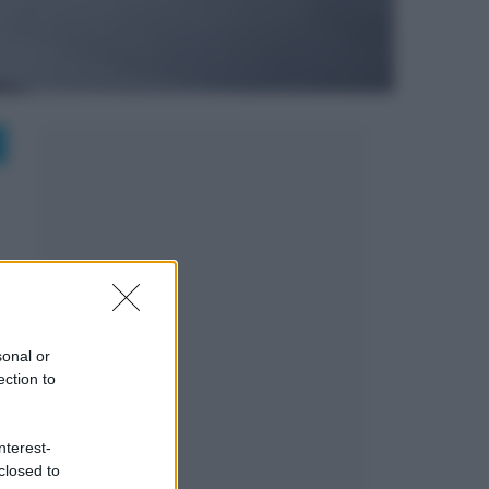
sonal or
ection to
nterest-
closed to