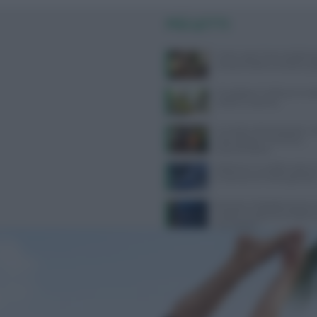
PIÙ LETTI
Come usare l’aria condizion
compromettere la salute: gui
Consigli per il reflusso in est
evitare e cosa fare
Cervello e alimentazione: nu
essenziali per memoria e
concentrazione
Alzheimer e eredità materna:
la scienza sul rischio genetic
Bruciore e fotofobia senza c
evidenti: scopriamo il dolore
neuropatico