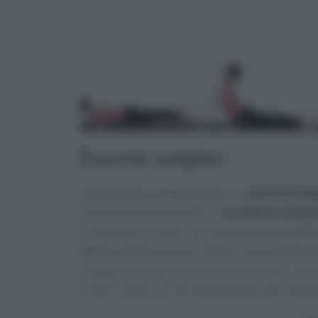
Esercizi semplici
Inizialmente è meglio basarsi su
esercizi semp
Ce ne sono, però, di altri. La
posizione del gu
ci mettiamo in piedi, con la gamba destra piegata
gamba è distesa verso il dietro, con il piede pe
andiamo a tendere le braccia verso l’alto. Le 
i soliti cinque cicli di respirazione e poi ripeti