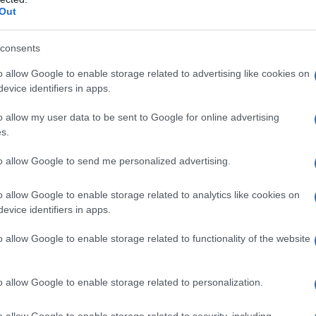
Out
ma cosa di una stanza piuttosto grande, dove poter svolgere
consents
oltre, per non farsi male svolgendo gli esercizi, di
un
 di buona qualità, per impedirci anche di scivolare con il
o allow Google to enable storage related to advertising like cookies on
evice identifiers in apps.
pesso si suda abbastanza. L’obiettivo è proprio quello:
delle tossine che intossicano il nostro corpo, andandolo a
o allow my user data to be sent to Google for online advertising
vremo munirci di
alcuni asciugamani
, per poterci asciugare
s.
, scegliere esercizi semplici, passando soltanto
to allow Google to send me personalized advertising.
amo di conoscere, intanto, le posizioni principali dello yoga.
o allow Google to enable storage related to analytics like cookies on
evice identifiers in apps.
o allow Google to enable storage related to functionality of the website
quelle di base. La
posizione del triangolo,
ad esempio, è una
a. Questa avviene in piedi, con il piede avanti in linea con il
 La mano destra viene appoggiata sulla tibia destra e la mano
o allow Google to enable storage related to personalization.
chiuse.
o allow Google to enable storage related to security, including