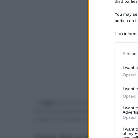
third parties
You may sepa
parties on t
This informa
Participants
Please note
Persona
information 
deny consent
I want t
in below Go
Opted 
I want t
Opted 
Lo
yoga
si può fare anche
in casa.
Come farlo?
I want 
necessario, infatti, recarsi in palestra. Spes
Advertis
Opted 
evitare ciò, attraverso un allenamento a casa.
I want t
Come fare yoga in casa
of my P
was col