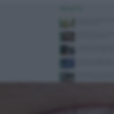
PIÙ LETTI
Consigli per il reflusso in est
evitare e cosa fare
Alimentazione e acne: scopri 
preferire e quali evitare
Contratto Sanità 2026-2027:
aumenti e nuove regole sull’
Alzheimer e eredità materna:
la scienza sul rischio genetic
Defibrillatori semiautomatici
farmacie: la proposta di legg