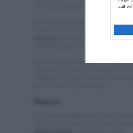
soffre di aniridia deve convivere anche con alt
authenti
Per colpa dello sviluppo non completo dell’ir
in alcuni casi. Inoltre può succedere che la pa
cataratta
. Nella quasi totalità dei casi, gli o
dell’occhio e quindi provocano
glaucomi
.
L’aniridia può anche verificarsi come parte di
colpisce più di un gene sul cromosoma 11 e la
Wagr descrive i quattro sintomi più comuni: tu
genito-urinarie e ritardo mentale.
Diagnosi
L’aniridia viene diagnosticata di solito fin dall
neonato, sono in grado di riconoscere anche d
riflesso anomalo
e l’iride non ha un colore.