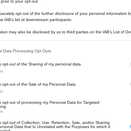
’iride.
 prior to your opt-out.
rately opt-out of the further disclosure of your personal information by
he IAB’s list of downstream participants.
tion may also be disclosed by us to third parties on the IAB’s List of 
 that may further disclose it to other third parties.
 that this website/app uses one or more Google services and may gath
l Data Processing Opt Outs
including but not limited to your visit or usage behaviour. You may click 
 to Google and its third-party tags to use your data for below specifi
o opt-out of the Sharing of my personal data.
ogle consent section.
In
o opt-out of the Sale of my Personal Data.
In
to opt-out of processing my Personal Data for Targeted
ing.
ongenito. La maggior parte delle volte colpisce entrambi gli
In
pleto dell’iride
. Si tratta di una patologia abbastanza rara che
 una netta prevalenza di sesso. Scopriamo insieme quali sono
o opt-out of Collection, Use, Retention, Sale, and/or Sharing
ersonal Data that Is Unrelated with the Purposes for which it
he questo problema porta con sé.
lected.