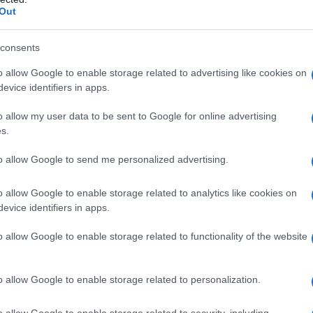
Out
consents
 gene PAX6
che si trova sul cromosoma 11 e determina un
o allow Google to enable storage related to advertising like cookies on
cchio.
Fin dalla nascita
infatti il neonato evidenzia un iride (la
evice identifiers in apps.
 sua totalità.
o allow my user data to be sent to Google for online advertising
s.
me carattere autosomico dominante da un genitore portatore
to allow Google to send me personalized advertising.
dia ereditaria
. Nel 30% dei casi, invece, la malattia deriva da
i casi si parla di aniridia sporadica e si verifica in un bambino i
o allow Google to enable storage related to analytics like cookies on
evice identifiers in apps.
o allow Google to enable storage related to functionality of the website
 molto più grandi
del normale fin dalla nascita e alla
o allow Google to enable storage related to personalization.
ella trasparenza corneale sono frequentemente una
anze non ci sono sempre, ma molto spesso purtroppo chi
o allow Google to enable storage related to security, including