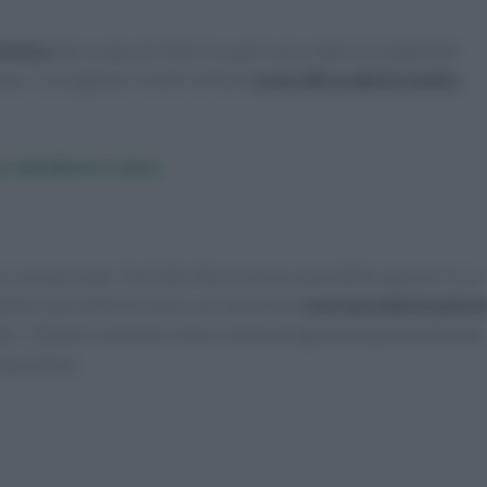
netica
allo scopo di chiarire quali sono state le modalità di
iate. Consigliamo inoltre di fare
controlli oculistici molto
e del difetto visivo
e proprie per l’aniridia. Non è ancora possibile sperare in un
mente è possibile trovare una soluzione
neovascolarizzazion
18 e i 20 anni e porta la vista a calare progressiva portando pian
lavorativa.