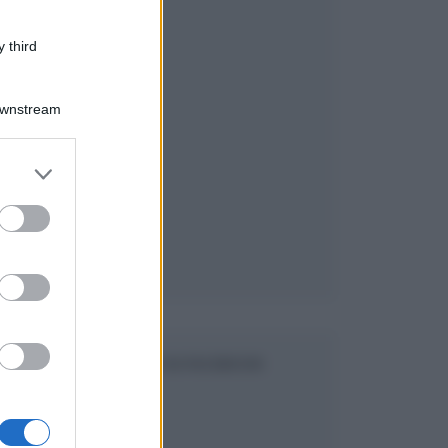
 third
Downstream
er and store
to grant or
ed purposes
SEGUICI SU FACEBOOK