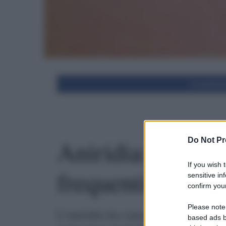
Condivid
Aniridia: cure m
Do Not Pr
If you wish 
frequenti
sensitive in
confirm your
Please note
L'aniridia ha cause genetiche e por
based ads b