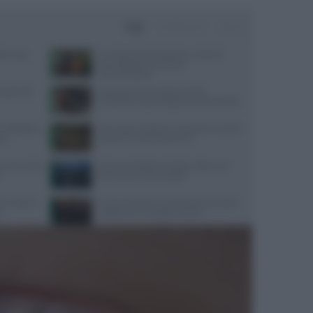
Oggi
Settimana
Mese
ate: cosa
Cervello e alimentazione: nutrienti
essenziali per memoria e
concentrazione
quali cibi
Velocità di camminata e salute
cerebrale: scopri il legame sorprendente
 dettagli su
Api, vespe e calabroni: cosa fare in caso di
IA
puntura e come prevenirle
 cosa rivela
Come combattere il caldo urbano con
o
tetti verdi e meno asfalto
 in tutte le
Come mantenere il benessere durante i
e
viaggi aerei: consigli e esercizi