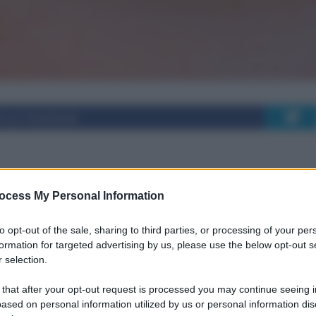
i su Facebook
igliori e sintomi più
ocess My Personal Information
to opt-out of the sale, sharing to third parties, or processing of your per
formation for targeted advertising by us, please use the below opt-out s
 selection.
 that after your opt-out request is processed you may continue seeing i
ta con sé alcune altre patologie. Si tratta dalla
ased on personal information utilized by us or personal information dis