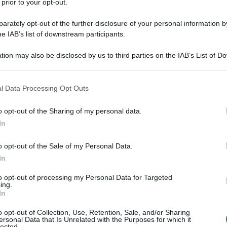
 prior to your opt-out.
ategia vincente: tre ricette a base di frutta e
a Nicola Morandi e le tecniche per ottenere una
rately opt-out of the further disclosure of your personal information by
elatiera
he IAB’s list of downstream participants.
tion may also be disclosed by us to third parties on the IAB’s List of 
 that may further disclose it to other third parties.
 that this website/app uses one or more Google services and may gath
l Data Processing Opt Outs
including but not limited to your visit or usage behaviour. You may click 
 to Google and its third-party tags to use your data for below specifi
o opt-out of the Sharing of my personal data.
ogle consent section.
In
o opt-out of the Sale of my Personal Data.
In
to opt-out of processing my Personal Data for Targeted
ing.
In
o opt-out of Collection, Use, Retention, Sale, and/or Sharing
esco spesso incontra la volontà di mantenere scelte alimentari
ersonal Data that Is Unrelated with the Purposes for which it
lected.