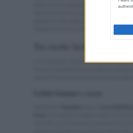
molte varianti industriali. Inoltre, la prepara
authenti
di personalizzare la ricetta per allergie o pr
gelatiera è utile seguire i tempi di congelame
il tempo in freezer per limitare i cristalli.
Tre ricette facili senza gelat
Le tre proposte seguenti richiedono strumenti 
freschi. Le quantità sono pensate per ottenere 
variano in funzione della consistenza desidera
Gelato banana e cacao
Ingredienti:
3 banane
mature,
2 cucchiai di 
4 ore
. Una volta ben fredde, trasferiscile nel 
liscia. Per una consistenza da soft serve servi
contenitore e lascia rassodare in freezer per 