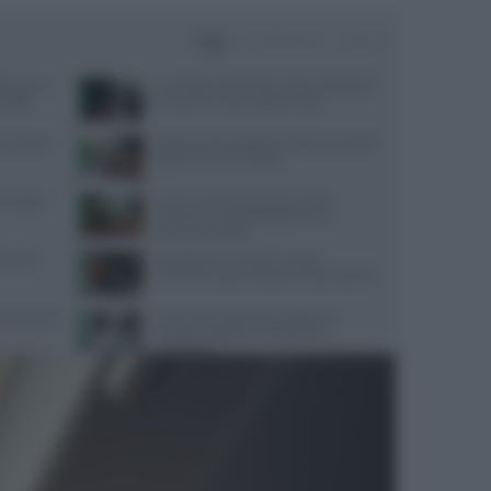
Oggi
Settimana
Mese
sta: cosa
Contratto Sanità 2026-2027: dettagli su
nsiglio
aumenti e nuove regole sull’IA
quali cibi
Digiuno intermittente: tutto ciò che devi
sapere prima di iniziare
oniugali:
Scopri come la dottoressa Maggi
trasforma l’alimentazione in un
percorso di salute
trienti
Velocità di camminata e salute
cerebrale: scopri il legame sorprendente
 Parkinson?
Come l’esercizio fisico migliora le
funzioni cognitive e il benessere
psicologico