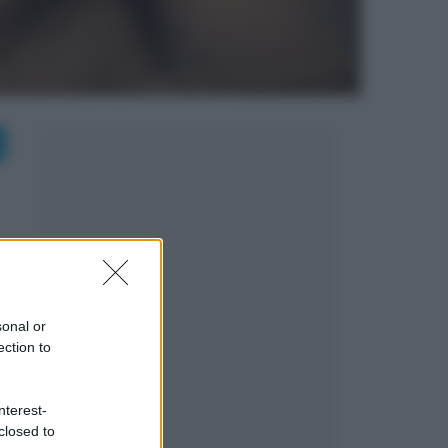
sonal or
ection to
nterest-
closed to