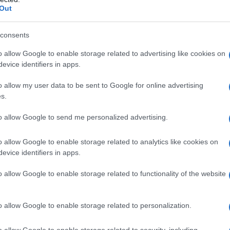
tegia vincente
perché permette di scegliere materie prime
Out
 senza rinunciare al piacere di un dolce freddo. Il presente
ette realizzabili senza gelatiera, basate su ingredienti semplic
consents
o allow Google to enable storage related to advertising like cookies on
evice identifiers in apps.
 la versione domestica consente di trasformare uno snack in
o allow my user data to be sent to Google for online advertising
tta fresca
e lo
yogurt
per aumentare fibre e micronutrienti. Di
s.
 i tempi di congelamento verificati e alcuni accorgimenti per
e professionali.
to allow Google to send me personalized advertising.
to in casa è utile non solo per il controllo degli ingredienti,
o allow Google to enable storage related to analytics like cookies on
evice identifiers in apps.
 il gelato in casa è una strategia vincente
per non rinunciare al
urando però l’apporto nutrizionale». Scegliendo frutta di
o allow Google to enable storage related to functionality of the website
re, mentre l’uso moderato di dolcificanti come il miele
o allow Google to enable storage related to personalization.
a a base di frutta e yogurt risultano spesso
più leggeri
rispetto 
o allow Google to enable storage related to security, including