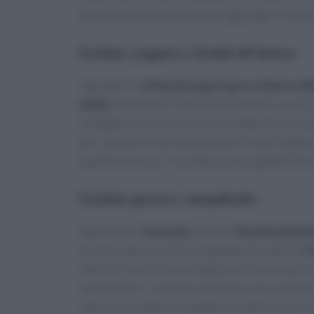
dolcezza della banana senza aggiungere lattici
Gelato yogurt e frutti di bosco
Ingredienti:
250 g di yogurt greco bianco
200
miele
facoltativo. Frulla i frutti di bosco con 
omogeneo. Versa il mix in un contenitore e rip
per rompere la formazione dei cristalli di ghi
qualche minuto: il risultato sarà un gelato fre
Gelato pesca e mandorle
Ingredienti:
3 pesche
mature,
40 g di mandor
pesche a pezzi, quindi congelale per almeno
4
ottenere una crema omogenea; se necessario agg
lavorazione. Consuma subito per una consisten
texture più soda. Le mandorle conferiscono cro