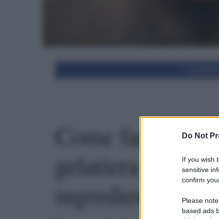
Condivid
Come fare il gel
Do Not Pr
gelatiera e contr
If you wish 
sensitive in
confirm your
ingredienti
Please note
based ads b