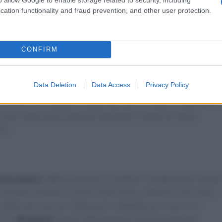
zione domestica evita conservanti e aromi artificiali e consente
cation functionality and fraud prevention, and other user protection.
eferenze alimentari. Per ottenere una buona struttura senza
nto indicati e, quando previsto, mescolare il composto durante
CONFIRM
iera
Data Deletion
Data Access
Privacy Policy
minimi: un frullatore, contenitori per il freezer e ingredienti
una crema simile al gelato casalingo e i tempi di riposo
ta.
cacao amaro
. Taglia le banane a rondelle e congelale per almen
frullatore insieme al cacao e lavora fino a ottenere una crema
 subito; per una consistenza più compatta, porziona in un
circa
30 minuti
. Questo abbinamento sfrutta la naturale