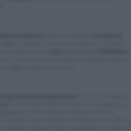
ni.
 g di frutti di bosco
(freschi o surgelati),
1 cucchiaio di
lo yogurt e, se desideri, il miele fino a ottenere un composto
oni in freezer per circa
3 ore
mescolando ogni
30-40 minuti
accio. Prima di servire lascia riposare a temperatura ambiente
sco e leggero, ideale per la merenda.
le sgusciate
125 g di yogurt bianco
. Lava, sbuccia e taglia le
 ore
. Frulla la frutta insieme alle mandorle e allo yogurt fino a
iungi un cucchiaio d’acqua o di latte per facilitare la
za morbida o lascia rassodare in freezer per mezz’ora per un
ccantezza e un apporto di grassi monoinsaturi utili al profilo