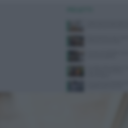
PIÙ LETTI
Dispersione di calore dalla te
dice la scienza sul famoso co
Alimentazione e acne: scopri 
preferire e quali evitare
Farmaci anti-obesità e crisi c
cosa sta succedendo
Cervello e alimentazione: nu
essenziali per memoria e
concentrazione
Un sensore può individuare
Il segreto sono le lacrime