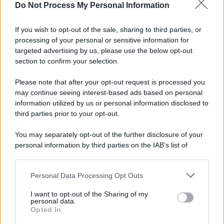
Do Not Process My Personal Information
News Adnkronos
If you wish to opt-out of the sale, sharing to third parties, or
Morto dopo la puntura di un calabrone,
processing of your personal or sensitive information for
targeted advertising by us, please use the below opt-out
cosa fare subito: cosa dice l’allergologa
section to confirm your selection.
Please note that after your opt-out request is processed you
may continue seeing interest-based ads based on personal
information utilized by us or personal information disclosed to
third parties prior to your opt-out.
You may separately opt-out of the further disclosure of your
personal information by third parties on the IAB’s list of
downstream participants.
News Adnkronos
Personal Data Processing Opt Outs
This information may also be disclosed by us to third parties
Lebbra, casi in aumento in Florida e
on the IAB’s List of Downstream Participants that may further
l’armadillo torna sotto i riflettori
I want to opt-out of the Sharing of my
disclose it to other third parties.
personal data.
Opted In
Please note that this website/app uses one or more Google