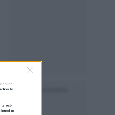
sonal or
ection to
SEGUICI SU FACEBOOK
nterest-
closed to