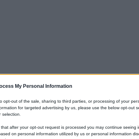
ocess My Personal Information
to opt-out of the sale, sharing to third parties, or processing of your per
fficiale la determinazione dell'Agenzia italiana del farmaco
formation for targeted advertising by us, please use the below opt-out s
aci approvati per il trattamento della fibrosi cistica (Fc) e
 selection.
nsione di indicazione di Kaftrio® e Kalydeco®. Lo annuncia
 that after your opt-out request is processed you may continue seeing i
. L'accordo di rimborsabilità, valido per 2 anni, permetterà a
ased on personal information utilized by us or personal information dis
accedere, per la prima volta, ai modulatori della proteina Cftr,