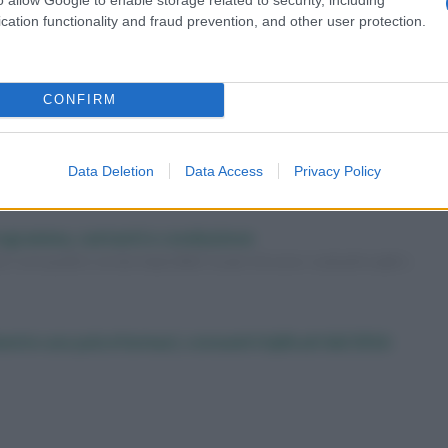
cation functionality and fraud prevention, and other user protection.
Hiv, via libera Ue a primo
ha
trattamento PrEP da
ura”
somministrare 2 volte l’anno
CONFIRM
Data Deletion
Data Access
Privacy Policy
rogramma, cantanti e conduzione
1 con quattro serate imperdibili. Scopri chi sono i cantanti ospiti e
mento uso psicofarmaci, consumi triplicati dal 2016