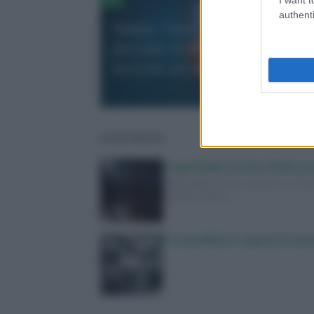
authenti
Salute, Unicef-Oms: “Una
persona su 4 nel mondo non 
accesso ad acqua potabile sic
LEGGI ANCHE
Yoga Radio Estate 2026: p
Yoga Radio Estate approda su Italia 
quando vedere…
Tra bambini e ragazzi in au