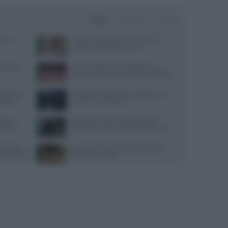
Oggi
Settimana
Mese
one e
Capelli fragili sulla fronte: cause e
soluzioni secondo Framesi
terranea
Perché desideriamo cibi dolci? Una
risposta c’è e non è quella che immagini
sta: cosa
Yoga Radio Estate 2026: programma,
nsiglio
cantanti e conduzione
radel:
Attrezzatura per calistenia: guida
ormance
all’acquisto online su Gravity Fitness
mento uso
Educazione all’affettività: strumenti
cati dal 2016
pratici per genitori