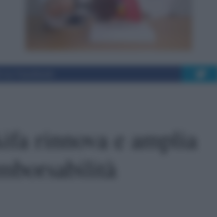
i su Facebook
Aifa rinnova e amplia
mborsabilità