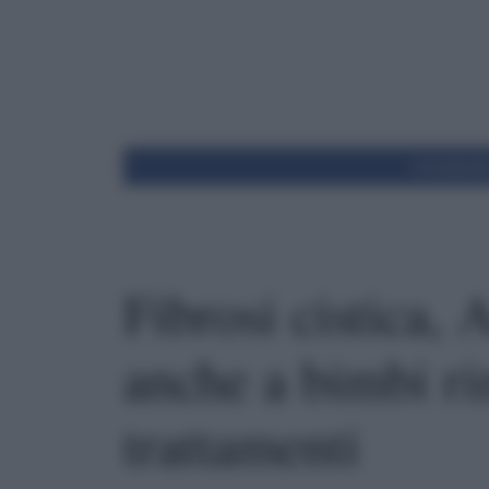
Condivid
Fibrosi cistica, 
anche a bimbi ri
trattamenti