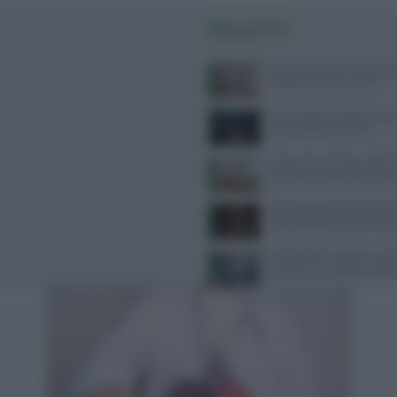
PIÙ LETTI
West Nile: sintomi, prevenzi
categorie più vulnerabili
Come seguire la dieta medi
senza spendere troppo
Dispersione di calore dalla te
dice la scienza sul famoso co
Psicologa dello Sport Ilaria P
Supporto Psicologico e Perf
Tra bambini e ragazzi in au
psicofarmaci, consumi tripli