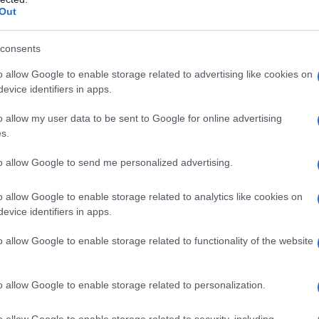
ipare, pancreas e organi riproduttivi. È causata dall’assenza o
Out
, dovute a mutazioni del gene Cftr. Perché si sviluppi, è
ifettosi – uno da ciascun genitore – ed è possibile rilevarlo
consents
ggioranza delle persone colpite da Fc ha almeno una mutazion
o allow Google to enable storage related to advertising like cookies on
 numericamente ridotte impediscono il corretto flusso di sale
evice identifiers in apps.
gani. Nei polmoni, questo meccanismo porta all'accumulo di
o allow my user data to be sent to Google for online advertising
nfezioni polmonari croniche e danni polmonari progressivi in
s.
lutewebinfo@adnkronos.com
(Web Info)
to allow Google to send me personalized advertising.
o allow Google to enable storage related to analytics like cookies on
evice identifiers in apps.
o allow Google to enable storage related to functionality of the website
o allow Google to enable storage related to personalization.
o allow Google to enable storage related to security, including