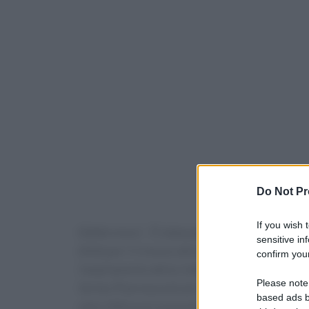
Do Not Pr
If you wish 
(Adnkronos) – È stata pubblicata in Gazzetta U
sensitive in
(Aifa) per il rinnovo del portfolio dei suoi farm
confirm your
l’ampliamento della rimborsabilità per l’este
Please note
Vertex Pharmaceuticals in una nota diffusa oggi
based ads b
oltre 200 nuovi pazienti pediatrici italiani di 