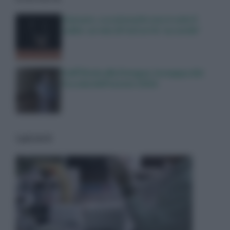
Zanzare, a scatenarle non è solo il
caldo: un mix di fattori le ‘accende’
Dall’Ebola alla Dengue, la mappa dei
focolai dell’estate 2026
I più letti