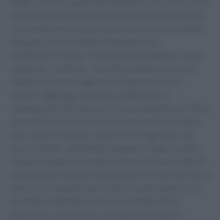
infatti, è il vero segreto del benessere psico-fisico oltre
che della linea. Parola del nutrizionista e fitoterapeuta
Ciro Vestita che invita ad "avere cura di ciò che si dà da
mangiare ai nostri batteri intestinali", dice
all'Adnkronos Salute. "Da qualche anno abbiamo ormai
compreso – continua – che la flora batterica è la vera
regista del nostro organismo". Dal punto di vista
'tecnico', aggiunge, "possiamo suddividere la
'popolazione' dell'intesino in flora proteolitica e in flora
saccarolitica. Cosa vuol dire? La saccarolitica è quella
che si nutre di zuccheri. Se però noi esageriamo con
alcuni alimenti, ad esempio mangiamo troppi zuccheri,
troppo bevande zuccherate, la saccarolitica prenderà il
sopravvento e avremo mal di pancia". Per star bene serve
attenzione a "questo nostro esercito personale, che ci
permette di difenderci dai virus e da tanto altro".
Importante, innanzitutto, "non dare noia a questi