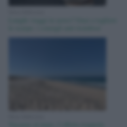
News Adnkronos
Lunghi viaggi in aereo? Guai a togliere
le scarpe: i consigli anti trombosi
News Adnkronos
Vacanze al mare, l’effetto-trappola