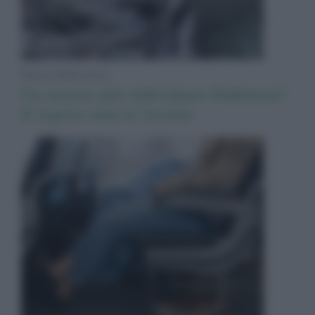
News Adnkronos
Un sensore può individuare Parkinson?
Il segreto sono le lacrime