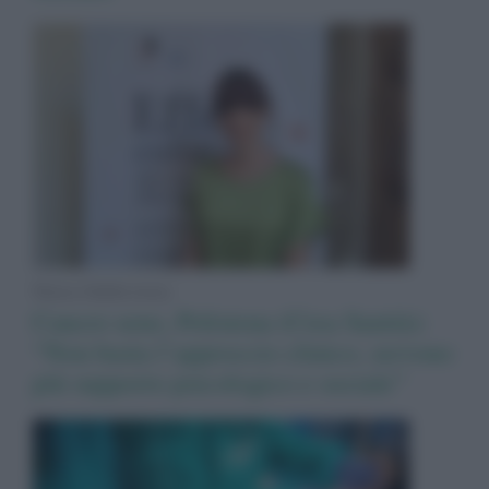
News Adnkronos
Cancro seno, Polistena (Crea Sanità):
“Non basta l’approccio clinico, servono
più supporto psicologico e sociale”