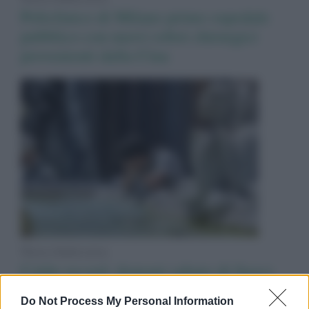
Policlinico di Milano primo ospedale
pubblico con nuovi robot chirurgici
provenienti dalla Cina
News Adnkronos
Caldo record, domani sabato di fuoco
per la quarta ondata: 19 bollini rossi e 5
Do Not Process My Personal Information
arancioni