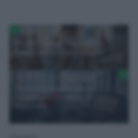
Perché l’obbligo vaccinale è
fondamentale per la comunità
Digitalizzazione sanitaria:
l’importanza di ridurre la
burocrazia
LEGGI ANCHE