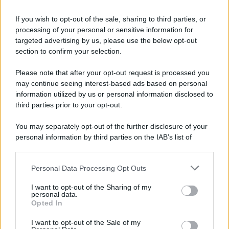
If you wish to opt-out of the sale, sharing to third parties, or
processing of your personal or sensitive information for
targeted advertising by us, please use the below opt-out
section to confirm your selection.
Please note that after your opt-out request is processed you
may continue seeing interest-based ads based on personal
information utilized by us or personal information disclosed to
third parties prior to your opt-out.
You may separately opt-out of the further disclosure of your
personal information by third parties on the IAB’s list of
News Adnkronos
downstream participants.
Covid, picco di casi in Cina: a luglio è
Personal Data Processing Opt Outs
This information may also be disclosed by us to third parties
tornato al primo posto tra le infezioni
on the IAB’s List of Downstream Participants that may further
respiratorie
I want to opt-out of the Sharing of my
disclose it to other third parties.
personal data.
Opted In
Please note that this website/app uses one or more Google
services and may gather and store information including but
I want to opt-out of the Sale of my