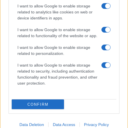
eventuali errori nell’uso del materiale riservato,
I want to allow Google to enable storage
related to analytics like cookies on web or
scriveteci a
info@adhubmedia.com
: provvederemo
device identifiers in apps.
prontamente alla rimozione del materiale lesivo di
diritti di terzi.
I want to allow Google to enable storage
related to functionality of the website or app.
Canale di Notizie.it, testata registrata presso il Tribunale di
I want to allow Google to enable storage
Milano n.68 in data 01/03/2018
|
Contattaci
-
Pubblicità
-
Cookie
related to personalization.
Policy
-
Privacy Policy
-
Preferenze Privacy
-
Note legali
-
Trattamento
dati
I want to allow Google to enable storage
Copyright © 2024 |
Tuo Benessere
- Edito in Italia da
AdHub Media
related to security, including authentication
S.r.l.
- P.IVA 13542920965 Numero REA 2729933 - All Rights Reserved.
functionality and fraud prevention, and other
I magazine di
Notizie.it
:
Donne Magazine
|
Viaggiamo
|
Offerte Shopping
user protection.
|
Tuo Benessere
|
Motori Magazine
|
Food Blog
|
Style24
|
Casa
Magazine
|
Sport Magazine
|
Investimenti Magazine
|
Petstory.it
|
Cineverse Magazine
|
Professione Lavoro
Tutti i contenuti sono prodotti in maniera ibrida da una tecnologia
CONFIRM
proprietaria di Intelligenza Artificiale e da creators indipendenti.
Made with
❤
in Milano Italy
Data Deletion
Data Access
Privacy Policy