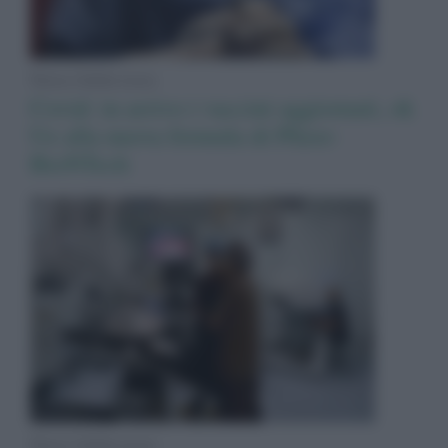
News Adnkronos
Covid: in arrivo i vaccini aggiornati, ok
Ue alla nuova formula di Pfizer-
BioNTech
News Adnkronos