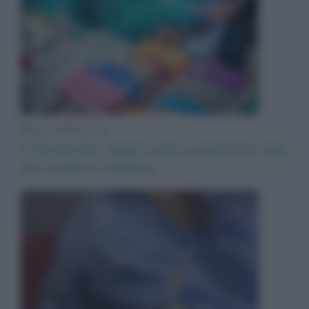
News Adnkronos
Colesterolo, dagli occhi ai piedi tre spie
del livello d’allarme