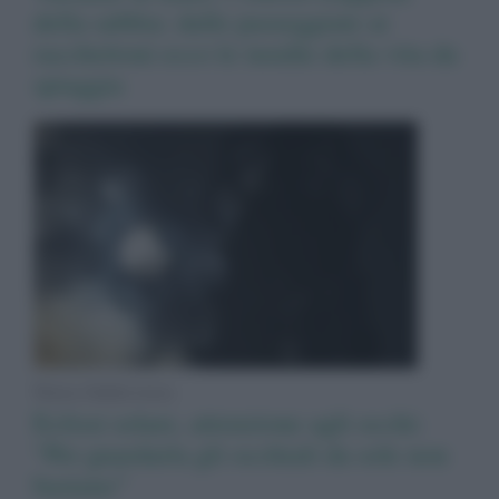
della sabbia: dalle passeggiate ai
racchettoni ecco le insidie della vita da
spiaggia
News Adnkronos
Eclissi solare, attenzione agli occhi:
“Per guardarla gli occhiali da sole non
bastano”