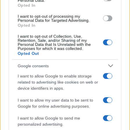
Personal Data.
not limited to your visit or usage behaviour. You may click to
Opted In
grant or deny consent to Google and its third-party tags to
use your data for below specified purposes in below Google
I want to opt-out of processing my
consent section.
Personal Data for Targeted Advertising.
Opted In
Chi siamo
I want to opt-out of Collection, Use,
Ultime Notizie
Retention, Sale, and/or Sharing of my
Personal Data that Is Unrelated with the
Purposes for which it was collected.
Notizie
Opted Out
Gestisci Utiq
Google consents
I want to allow Google to enable storage
Tuo Benessere
è il magazine che approfondisce notizie
related to advertising like cookies on web or
di salute e benessere. Prenditi cura del tuo corpo per
device identifiers in apps.
raggiungere il tuo benessere psicofisico. Consigli e
I want to allow my user data to be sent to
curiosità notizie dedicate su fitness, alimentazione,
Google for online advertising purposes.
salute, cure, estetica, diete del momento. Inoltre
I want to allow Google to send me
troverai guide sul sesso e la coppia scritti dai nostri
personalized advertising.
esperti del settore. Per segnalare alla redazione