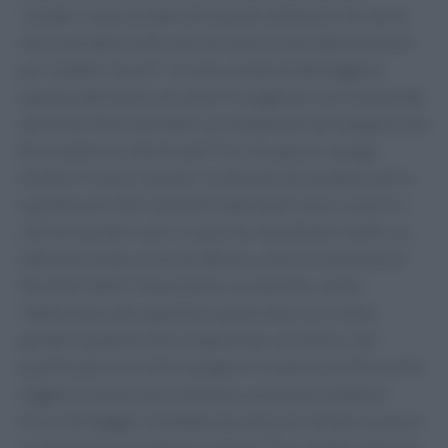
'soldati', come accade utilizzando antibiotici fai-da-te
che il più delle volte non servono e sono dannosissimi
per i batteri 'buoni'". Un altro modo di danneggiare
questo patrimonio di salute "è esagerare con le bevande
alcoliche". Ma come dare correttamente da mangiare alla
flora batterica intestinale? Tra i cibi giusti, spiega
Vestita "ci sono i cereali, ricchissimi di sostanze utili a
equilibrarla". Altri alimenti importanti sono i cavoli e i
cibi fermentati come i crauti ma soprattutto il kefir, un
latticello acido, privo di lattosio, che è ricchissimo di
fermenti lattici". Importante, ovviamente, anche
l'attenzione alle quantità in particolare se si deve
perdere qualche chilo. In generale, al rientro, "per
qualche giorno è utile mangiare in maniera molto molto
leggera: una piccola colazione, un pranzo semplice
(riso, formaggio, insalata) una cena con verdura e pesce
o carne bianca, al vapore o ai ferri". Per quanto riguarda