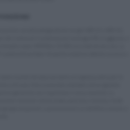
evenzione
ani portino varianti patogenetiche nei geni BRCA1 e BRCA2,
ni del sistema di ricombinazione omologa (HR). In aggiunta, ci
l mismatch repair (MMRd) e 25.000 con sindromi più rare. La
ti i potenziali portatori di queste mutazioni abbiano accesso a
dalla recente introduzione della sorveglianza attiva per le
lla e all’ovaio. Ma è essenziale estendere tali programmi
tazioni genetiche non risparmiano il sesso maschile. La
chile e di tumori alla prostata, pancreas e stomaco rende
o gruppo di pazienti. La prevenzione è un obiettivo comune, e
nta.