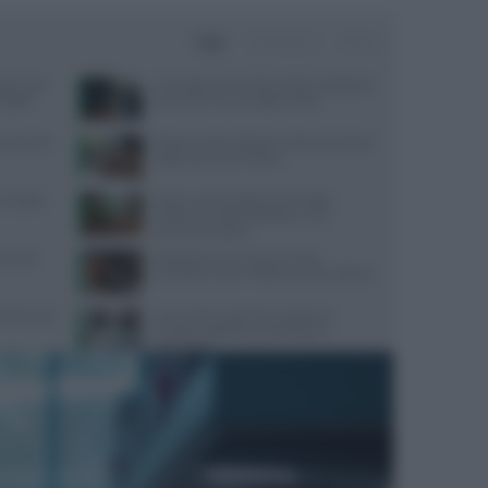
Oggi
Settimana
Mese
sta: cosa
Contratto Sanità 2026-2027: dettagli su
nsiglio
aumenti e nuove regole sull’IA
quali cibi
Digiuno intermittente: tutto ciò che devi
sapere prima di iniziare
oniugali:
Scopri come la dottoressa Maggi
trasforma l’alimentazione in un
percorso di salute
trienti
Velocità di camminata e salute
cerebrale: scopri il legame sorprendente
 Parkinson?
Come l’esercizio fisico migliora le
funzioni cognitive e il benessere
psicologico