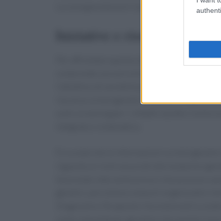
La consapevolezza è il primo passo verso la p
authenti
Iniziative e risorse per la s
Per affrontare questa situazione, la Fondazion
comprende una serie di iniziative informative
l’obiettivo di sensibilizzare la popolazione su
l’accesso ai test genetici. Inoltre, il Piano 
sullo screening per i cittadini ad alto rischi
integrato e sistematico.
È cruciale che le informazioni sui test geneti
riguardo ai rischi associati alle mutazioni gen
favorendo interventi precoci che possono salva
genetici, persistono ostacoli organizzativi c
Diagnostico-Terapeutici Assistenziali) su tutt
come comunità per garantire che queste risorse