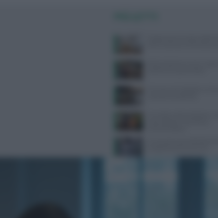
PIÙ LETTI
Dispersione di calore dalla te
dice la scienza sul famoso co
Alimentazione e acne: scopri 
preferire e quali evitare
Farmaci anti-obesità e crisi c
cosa sta succedendo
Cervello e alimentazione: nu
essenziali per memoria e
concentrazione
Un sensore può individuare
Il segreto sono le lacrime