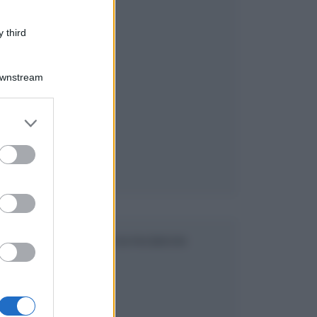
 third
Downstream
er and store
to grant or
ed purposes
SEGUICI SU FACEBOOK