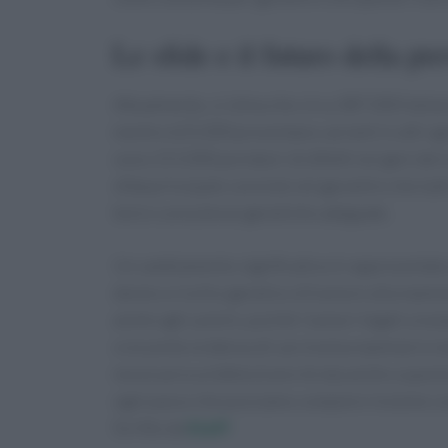
Le sfide e il futuro della pr
Attualmente, si stima che circa 387.000 itali
mentre 625.000 presentano varianti in altri ge
sono 215.000 portatori di difetti nei geni de
sfida principale consiste nel garantire che tut
test e consulenze genetiche adeguate.
Un cambiamento significativo è rappresentato 
donne a rischio genetico di tumore alla mamme
anche agli uomini, poiché i tumori legati a mu
crescente evidenza di carcinoma mammario mas
necessaria un’attenzione mirata anche a quest
ogni passo che possiamo compiere insieme co
Scritto da
Staff