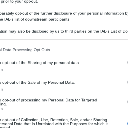
 prior to your opt-out.
rately opt-out of the further disclosure of your personal information by
he IAB’s list of downstream participants.
tion may also be disclosed by us to third parties on the IAB’s List of 
 that may further disclose it to other third parties.
 that this website/app uses one or more Google services and may gath
l Data Processing Opt Outs
including but not limited to your visit or usage behaviour. You may click 
 to Google and its third-party tags to use your data for below specifi
o opt-out of the Sharing of my personal data.
ogle consent section.
In
o opt-out of the Sale of my Personal Data.
In
vive con sindromi ereditarie di predisposizione ai tumori, ma
to opt-out of processing my Personal Data for Targeted
ing.
l proprio stato. Ti sei mai chiesto quali siano le ragioni di
In
ecnologie avanzate come il Next Generation Sequencing
o opt-out of Collection, Use, Retention, Sale, and/or Sharing
a genetica, la mancanza di un approccio uniforme e coordinato
ersonal Data that Is Unrelated with the Purposes for which it
lected.