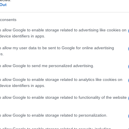
a sfida significativa. In questo articolo, esploreremo le
Out
atica e l’importanza della sensibilizzazione nella popolazione
consents
editarie e l’incidenza dei tumori
o allow Google to enable storage related to advertising like cookies on
evice identifiers in apps.
ni siano portatori di sindromi ereditarie che aumentano il
te, l’85% di queste persone non ha mai effettuato i test
o allow my user data to be sent to Google for online advertising
s.
 rischio. Secondo Saverio Cinieri, presidente della Fondazione
ove diagnosi di cancro, e circa il 10% di queste possono
to allow Google to send me personalized advertising.
 tumori più frequentemente associati includono quelli della
reas, del colon-retto e dell’endometrio.
o allow Google to enable storage related to analytics like cookies on
evice identifiers in apps.
 in generazione, offrendo l’opportunità di identificare i
o allow Google to enable storage related to functionality of the website
 persona già colpita dalla patologia. Da qui, è possibile eseguir
uesto approccio consente di implementare percorsi di
o allow Google to enable storage related to personalization.
attica, migliorando così la sopravvivenza e riducendo la
 tua famiglia possa essere portatore di una di queste sindromi?
o allow Google to enable storage related to security, including