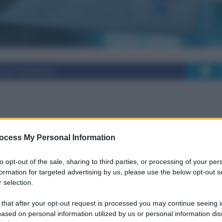
i su Facebook
st genetici per la
ocess My Personal Information
tumori eredo-familiari
to opt-out of the sale, sharing to third parties, or processing of your per
formation for targeted advertising by us, please use the below opt-out s
 selection.
evenzione: l'importanza dei test genetici per
 that after your opt-out request is processed you may continue seeing i
i.
ased on personal information utilized by us or personal information dis