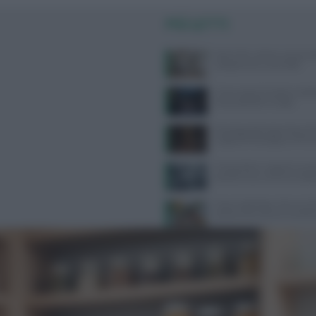
PIÙ LETTI
West Nile: sintomi, prevenzi
categorie più vulnerabili
Come seguire la dieta medi
senza spendere troppo
Psicologa dello Sport Ilaria P
Supporto Psicologico e Perf
Tra bambini e ragazzi in au
psicofarmaci, consumi tripli
Ossa fragili dopo i 30 anni? Ec
possono fare davvero la diff