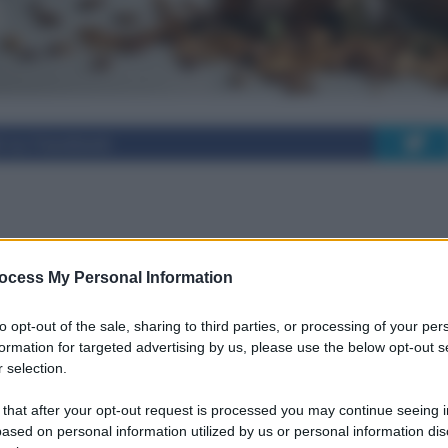
i su Facebook
 GLP-1RA e rimedi
ocess My Personal Information
o del farmacista
to opt-out of the sale, sharing to third parties, or processing of your per
formation for targeted advertising by us, please use the below opt-out s
 selection.
ta sulle precauzioni nella somministrazione
 that after your opt-out request is processed you may continue seeing i
rapia
ased on personal information utilized by us or personal information dis