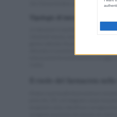
che il farmacista deve saper prevedere.
authenti
Tipologie di interazione e rischi 
Le interazioni si manifestano come aumento de
intestinali (nausea, vomito) o modifiche nell’
gastrico rallentato
. Alcuni fitoterapici possono
alterando le concentrazioni plasmatiche dei fa
erba ma anche forma farmaceutica, dosaggio e d
rischio.
Il ruolo del farmacista nella
Al banco la prima attività preventiva è un’ana
prescritti, OTC e di integratori a base di pian
terapeutico aiuta a identificare sovrapposizion
spiegando al paziente che
naturale
non implica