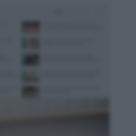
Oggi
Settimana
Mese
one e
Perché desideriamo cibi dolci? Una
risposta c’è e non è quella che immagini
terranea
Capelli fragili sulla fronte: cause e
soluzioni secondo Framesi
radel:
Attrezzatura per calistenia: guida
ormance
all’acquisto online su Gravity Fitness
mento uso
Dispersione di calore dalla testa: cosa
cati dal 2016
dice la scienza sul famoso consiglio
co i cibi che
Educazione all’affettività: strumenti
erenza
pratici per genitori