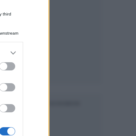
 third
Downstream
er and store
to grant or
ed purposes
SEGUICI SU FACEBOOK