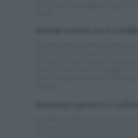
può richiedere monitoraggi più frequenti della
medico.
Strategie pratiche per il consigli
Consigliare tempi di assunzione distanziati, q
tremori, confusione) e proporre misure di sicu
concrete. È utile anche spiegare come sospe
invasive o in caso di vomito prolungato. In ca
valutare la temporanea riduzione della terapia
prudente.
Strumenti operativi e collab
Per gestire al meglio le interazioni il farmaci
fitoterapici e protocolli locali condivisi con i
per la farmacovigilanza e materiale informativo