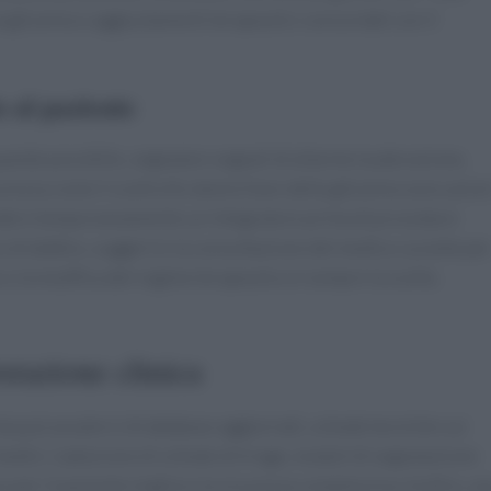
 glicemia o aggiustamenti terapeutici concordati con il
o al paziente
uando possibile, segnalare segnali di allarme (sudorazione,
rezza come il controllo domiciliare della glicemia sono azion
ndere temporaneamente un integratore prima di procedure
so di dubbio, suggerire la consultazione del medico curante pe
 o la modifica del regime terapeutico è sempre la scelta
orazione clinica
sta può avvalersi di database aggiornati, schede tecniche sui
 medici. L’adozione di schede di triage, moduli di segnalazione
 per il paziente migliora la sicurezza complessiva. Inoltre, un