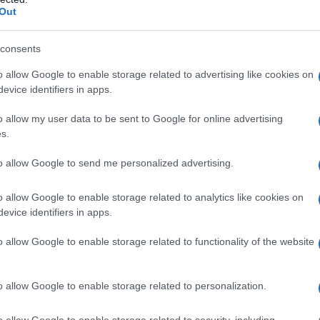
colli di valutazione del rischio quando cliente e prescrittore
Out
consents
’esercizio quotidiano in farmacia, con suggerimenti operativi
o allow Google to enable storage related to advertising like cookies on
 la collaborazione con il medico. L’approccio proposto è
evice identifiers in apps.
licemia o disturbi gastrointestinali e per mantenere una
nza. Il focus resta sulla protezione del paziente attraverso
o allow my user data to be sent to Google for online advertising
s.
abili al banco.
to allow Google to send me personalized advertising.
tica richiede attenzione
o allow Google to enable storage related to analytics like cookies on
evice identifiers in apps.
GLP-1
con estratti vegetali a effetto
ipoglicemizzante
può
eventi indesiderati. I GLP-1RA agiscono aumentando la
o allow Google to enable storage related to functionality of the website
, rallentando lo svuotamento gastrico e riducendo l’appetito;
ina
,
cannella
o estratti di
Gymnema
, modulano il metabolism
o allow Google to enable storage related to personalization.
te sinergiche. Questo significa che l’effetto combinato non è
ica e la farmacodinamica, con possibili conseguenze cliniche
o allow Google to enable storage related to security, including