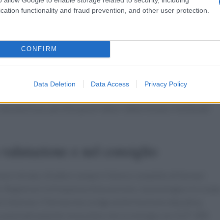
cation functionality and fraud prevention, and other user protection.
principali
CONFIRM
l rischio di
ipoglicemia
, accentuazione di effetti gastro-
assorbimento di farmaci per via orale dovute allo
svuotamento
 anche interferire con enzimi metabolici o trasportatori,
Data Deletion
Data Access
Privacy Policy
rmaci. Il farmacista deve pertanto valutare non solo la singola
urata d’uso, perché questi fattori determinano l’entità del
 valutazione e nel consiglio
mnesi mirata: chiedere sempre l’elenco completo di farmaci
te. Registrare la frequenza d’assunzione, la posologia e lo scop
i d’azione. Il farmacista svolge anche funzione educativa,
 automaticamente innocuità e che la sinergia con GLP-1RA