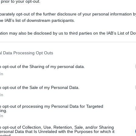
 prior to your opt-out.
rately opt-out of the further disclosure of your personal information by
he IAB’s list of downstream participants.
tion may also be disclosed by us to third parties on the IAB’s List of 
 that may further disclose it to other third parties.
 that this website/app uses one or more Google services and may gath
l Data Processing Opt Outs
including but not limited to your visit or usage behaviour. You may click 
 to Google and its third-party tags to use your data for below specifi
o opt-out of the Sharing of my personal data.
ogle consent section.
In
o opt-out of the Sale of my Personal Data.
In
ollo glicemico e la gestione del peso si è affiancato alla
to opt-out of processing my Personal Data for Targeted
ing.
al supporto metabolico. In questo contesto il farmacista si
In
i e rimedi vegetali acquistati come integratori o fitoterapici.
o opt-out of Collection, Use, Retention, Sale, and/or Sharing
ale comprendere i meccanismi d’azione, individuare possibili
ersonal Data that Is Unrelated with the Purposes for which it
lected.