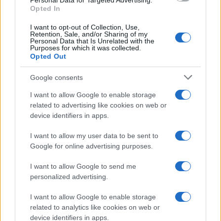
Personal Data for Targeted Advertising.
Opted In
Chi siamo
I want to opt-out of Collection, Use,
Ultime Notizie
Retention, Sale, and/or Sharing of my
Personal Data that Is Unrelated with the
Purposes for which it was collected.
Notizie
Opted Out
Gestisci Utiq
Google consents
I want to allow Google to enable storage
Tuo Benessere
è il magazine che approfondisce notizie
related to advertising like cookies on web or
di salute e benessere. Prenditi cura del tuo corpo per
device identifiers in apps.
raggiungere il tuo benessere psicofisico. Consigli e
I want to allow my user data to be sent to
curiosità notizie dedicate su fitness, alimentazione,
Google for online advertising purposes.
salute, cure, estetica, diete del momento. Inoltre
I want to allow Google to send me
troverai guide sul sesso e la coppia scritti dai nostri
personalized advertising.
esperti del settore. Per segnalare alla redazione
eventuali errori nell’uso del materiale riservato,
I want to allow Google to enable storage
scriveteci a
info@adhubmedia.com
: provvederemo
related to analytics like cookies on web or
device identifiers in apps.