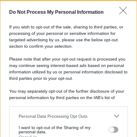
Corradini presidente e Locatelli tra i
Do Not Process My Personal Information
componenti
If you wish to opt-out of the sale, sharing to third parties, or
processing of your personal or sensitive information for
targeted advertising by us, please use the below opt-out
section to confirm your selection.
Please note that after your opt-out request is processed you
may continue seeing interest-based ads based on personal
information utilized by us or personal information disclosed to
third parties prior to your opt-out.
You may separately opt-out of the further disclosure of your
personal information by third parties on the IAB’s list of
News Adnkronos
downstream participants.
Caldo record, domani sabato di fuoco
Personal Data Processing Opt Outs
This information may also be disclosed by us to third parties
per la quarta ondata: 19 bollini rossi e 5
on the IAB’s List of Downstream Participants that may further
arancioni
I want to opt-out of the Sharing of my
disclose it to other third parties.
personal data.