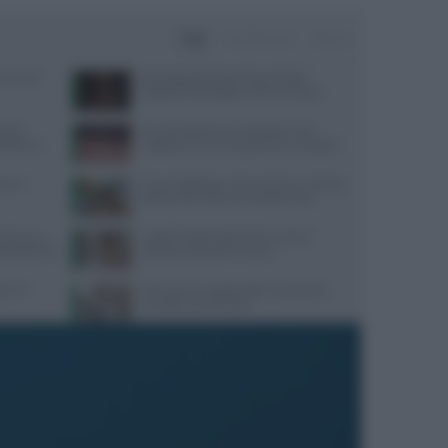
Oggi
Settimana
Mese
terranea
Psicologa dello Sport Ilaria Pradel:
Supporto Psicologico e Performance
guida
Perché desideriamo cibi dolci? Una
y Fitness
risposta c’è e non è quella che immagini
one e
Ossa fragili dopo i 30 anni? Ecco i cibi che
possono fare davvero la differenza
mento uso
Capelli fragili sulla fronte: cause e
cati dal 2016
soluzioni secondo Framesi
e e il
Riscrivere le regole della menopausa:
consigli e prevenzione