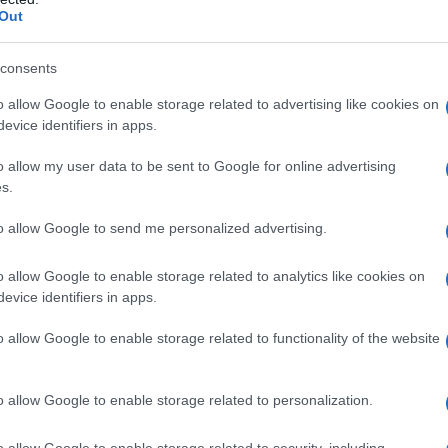
er il personale coinvolto, inclusi medici, infermieri e tecnici
Out
fide più ardue.
consents
azioni notturne
o allow Google to enable storage related to advertising like cookies on
evice identifiers in apps.
 notturno è di fondamentale importanza, specie per le aree co
e e rive di fiumi. Immagina di trovarti in una situazione critica:
o allow my user data to be sent to Google for online advertising
s.
i di “hovering”, i soccorritori possono atterrare con precisione
l’individuazione di oltre 170 siti di imbarco e sbarco per il
to allow Google to send me personalized advertising.
notturne rappresenta un passo cruciale per garantire soccorsi
ssere determinante un intervento rapido in un momento di
o allow Google to enable storage related to analytics like cookies on
evice identifiers in apps.
o allow Google to enable storage related to functionality of the website
e visori notturni e termocamere permette di effettuare
volmente l’efficacia delle missioni di soccorso. Si stima che,
o allow Google to enable storage related to personalization.
 di operare con successo nel 70% dei casi, atterrando vicino
nti stradali. Un risultato impressionante, vero?
o allow Google to enable storage related to security, including