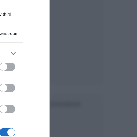
 third
Downstream
er and store
to grant or
ed purposes
o
SEGUICI SU FACEBOOK