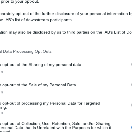
 prior to your opt-out.
rately opt-out of the further disclosure of your personal information by
he IAB’s list of downstream participants.
tion may also be disclosed by us to third parties on the IAB’s List of 
 that may further disclose it to other third parties.
 that this website/app uses one or more Google services and may gath
l Data Processing Opt Outs
including but not limited to your visit or usage behaviour. You may click 
 to Google and its third-party tags to use your data for below specifi
o opt-out of the Sharing of my personal data.
ogle consent section.
In
o opt-out of the Sale of my Personal Data.
In
importantissima evoluzione, soprattutto quando si parla di
ecentemente, il Corpo Nazionale Soccorso Alpino e Speleologic
to opt-out of processing my Personal Data for Targeted
ing.
operatività notturna anche in zone montane e in situazioni di
In
 segna un passo decisivo verso un soccorso sempre più
o opt-out of Collection, Use, Retention, Sale, and/or Sharing
almente questa nuova fase, conosciuta come “Fase 2 avanzata”?
ersonal Data that Is Unrelated with the Purposes for which it
lected.