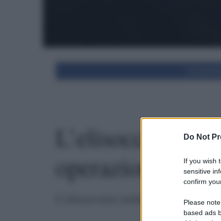
Condivid
L’elisoccorso no
Do Not Pr
operazioni in amb
If you wish 
sensitive in
confirm your
L'elisoccorso notturno si evolve per
Please note
based ads b