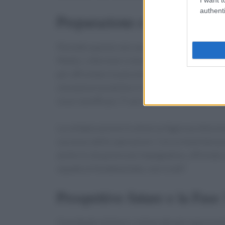
authenti
Preparazione e formazione 
Ma tutto questo non sarebbe stato possibile 
Medici, infermieri e tecnici di elisoccorso ha
per affrontare le peculiarità del soccorso nott
simulazioni pratiche e l’apprendimento di tecni
sicuri ed efficaci. Ti sei mai chiesto quanto la
La collaborazione tra diverse figure professio
successo delle operazioni. Con un team ben pr
anche le situazioni più impegnative, offrendo 
squadra è fondamentale, non credi?
Prospettive future e la Fase 
Guardando al futuro, la fase attuale rappresenta