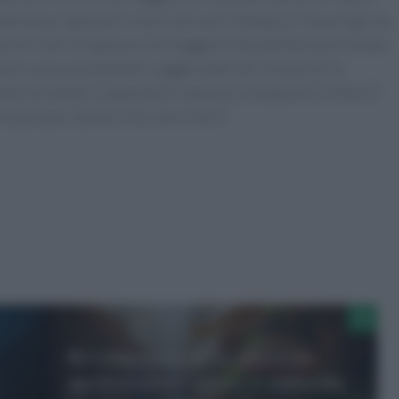
erazioni speciali in volo, non solo limitate al “hovering”, ma
occorritori di operare con maggiore flessibilità e precisione.
i finora sono promettenti, suggerendo che l’elisoccorso
eriormente la capacità di risposta in situazioni critiche. È
i possano salvare vite, non è vero?
Rivisitazione della piramide
mediterranea: salute e ambiente