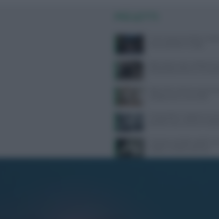
PIÙ LETTI
Come seguire la dieta medi
senza spendere troppo
Attrezzatura per calistenia: 
all’acquisto online su Gravit
West Nile: sintomi, prevenzi
categorie più vulnerabili
Tra bambini e ragazzi in au
psicofarmaci, consumi tripli
Calvizia e perdita capelli: caus
miglior rimedio naturale