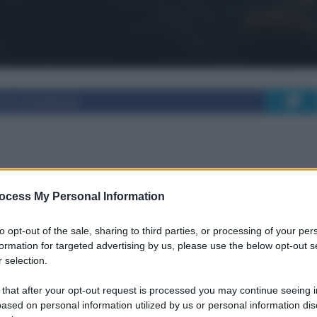
i su Facebook
tturno: innovazioni e
ocess My Personal Information
ienti difficili
to opt-out of the sale, sharing to third parties, or processing of your per
formation for targeted advertising by us, please use the below opt-out s
 selection.
 garantire interventi più rapidi e efficaci.
 that after your opt-out request is processed you may continue seeing i
ased on personal information utilized by us or personal information dis